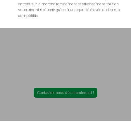
entrent sur le marché rapidement et efficacement, tout en
vous aidant à réussir grâce à une qualité élevée et des prix
compétitifs.
Prêt à transformer vos idées de
compléments alimentaires en réalité？Come
Health Can Heap！
Contactez-nous dès aujourd'hui pour obtenir un devis compétitif
sur les compléments alimentaires personnalisés.
Contactez-nous dès maintenant !