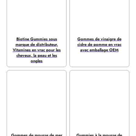
Biotine Gummies sous
Gommes de vinaigre de
marque de distributeur,
cidre de pomme en vrac
Vitamines en vrac pour les
avec emballage OEM
cheveux, la peau et les
ongles
Gommes de mousse de mer
Gummies à la mousse de