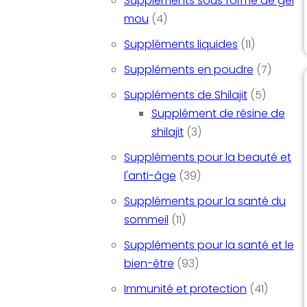
Suppléments sous forme de gel
4 produits
mou
4
11 produits
Suppléments liquides
11
7 produ
Suppléments en poudre
7
5 produi
Suppléments de Shilajit
5
Supplément de résine de
3 produits
shilajit
3
Suppléments pour la beauté et
39 produits
l'anti-âge
39
Suppléments pour la santé du
11 produits
sommeil
11
Suppléments pour la santé et le
93 produits
bien-être
93
41 produ
Immunité et protection
41