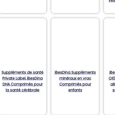
vés
oduits
Suppléments de santé
iBesDina Suppléments
iB
Private Label, iBesDina
minéraux en vrac
Q10
DHA Comprimés pour
Comprimés pour
al
la santé cérébrale
enfants
s