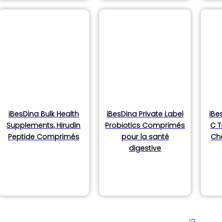
iBesDina Bulk Health
iBesDina Private Label
iBe
Supplements, Hirudin
Probiotics Comprimés
C T
Peptide Comprimés
pour la santé
Ch
digestive