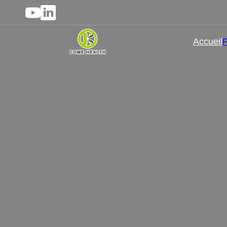
Accueil
P
Vente en gros de comp
dis
Découvrez notre gamme de complémen
options de personnalisation, conçu
comprimés haut de gamme, bénéfiques