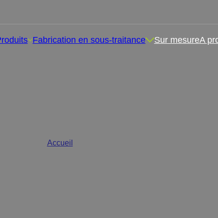
roduits
Fabrication en sous-traitance
Sur mesure
A pr
léments alimentaires en co
tributeur, avec personnalisa
Accueil
/
Suppléments en comprimés
ts alimentaires en comprimés en marque de distribute
s pour répondre aux besoins spécifiques de votre marqu
 pour la santé, qui peuvent être adaptés à vos exigence
d'emballage et d'image de marque.