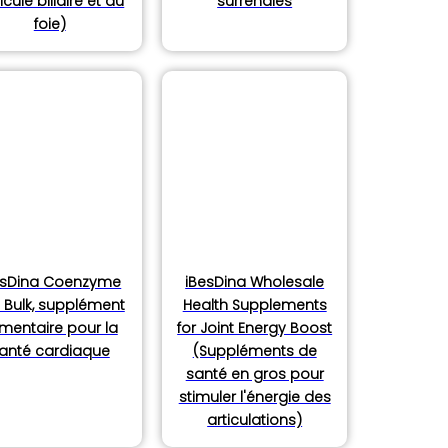
icule biliaire et du
surrénales
foie)
esDina Coenzyme
iBesDina Wholesale
 Bulk, supplément
Health Supplements
imentaire pour la
for Joint Energy Boost
anté cardiaque
(Suppléments de
santé en gros pour
stimuler l'énergie des
articulations)