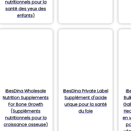
nutritionnels pour la
santé des yeux des
enfants)
its
ts
iBesDina Wholesale
iBesDina Private Label
iB
Nutrition Supplements
Supplément d'acide
Bul
For Bone Growth
urique pour la santé
Gal
(Suppléments
du foie
Hea
nutritionnels pour la
en 
its
croissance osseuse)
po