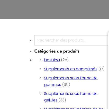
Recherche
Catégories de produits
25 produits
iBesDina
25
17 
Suppléments en comprimés
17
Suppléments sous forme de
69 produits
gommes
69
Suppléments sous forme de
33 produits
gélules
33