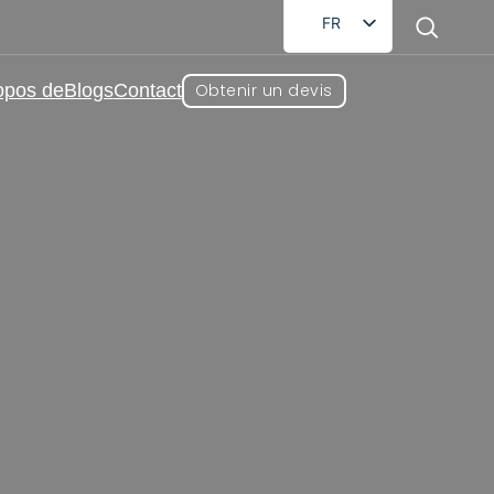
FR
EN
opos de
Blogs
Contact
Obtenir un devis
DE
RU
AR
ES
mprimés sous marque de
JA
tion
ur, vendus en gros et proposant des
e. Nous proposons un large choix de
s spécifiques en matière de formule,