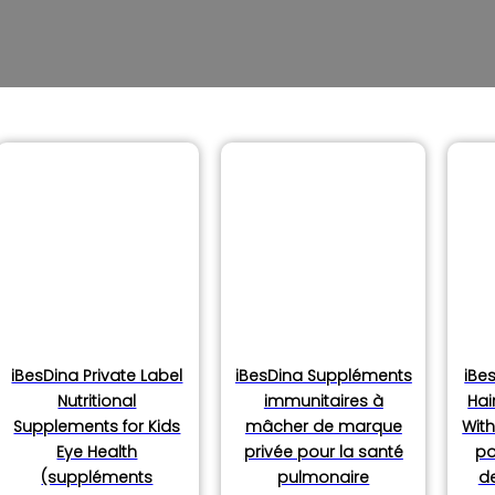
produits
iBesDina Private Label
iBesDina Suppléments
iBe
Nutritional
immunitaires à
Hai
Supplements for Kids
mâcher de marque
With
Eye Health
privée pour la santé
po
(suppléments
pulmonaire
d