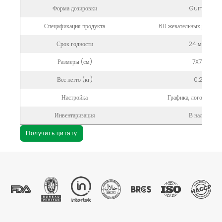
Форма дозировки
Gummy
Спецификация продукта
60 жевательных резинок
Срок годности
24 месяца
Размеры (см)
7X7X12
Вес нетто (кг)
0,2 кг
Настройка
Графика, логотип, уп
Инвентаризация
В наличии
Получить цитату