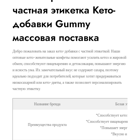
частная этикетка Кето-
добавки Gummy
массовая поставка
Добро пожаловать на заказ кето-добавки с частной этикеткой. Наши
оптовые кето-жевательные конфеты помогают усилить кетоз и жировой
обмен, способствуют пищеварению и детоксикации, повышают энергию
и ясность ума. Их замечательный вкус не содержит сахара, поэтому
идеально подходит для потребителей, которые хотят придерживаться
низкосахарной или кето-диеты, а также позволяет персонализировать
частную этикетку.
Название бренда
Белая этикетка
*Способствует кетозу и сж
*Способствует пищеварению и вы
Преимущества продукта
*Повышает энергию и яс
*Вкусно и без сах