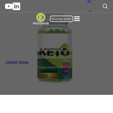
RU
RU
Получить цитату
Жевательные добавки
,
Контроль веса и
спортивные результаты
Главная
/
Товары
/
100% Органическая частная этикетка Кето-добавки Gummy массовая
поставка