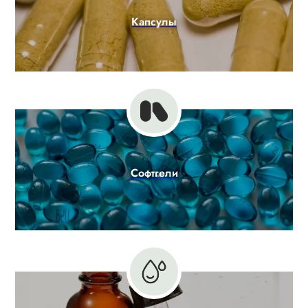
Капсулы
Софтгели