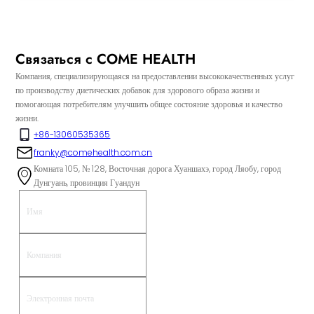
Связаться с COME HEALTH
Компания, специализирующаяся на предоставлении высококачественных услуг
по производству диетических добавок для здорового образа жизни и
помогающая потребителям улучшить общее состояние здоровья и качество
жизни.
+86-13060535365
franky@comehealth.com.cn
Комната 105, № 128, Восточная дорога Хуаншахэ, город Ляобу, город
Дунгуань, провинция Гуандун