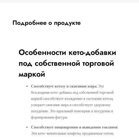
Подробнее о продукте
Особенности кето-добавки
под собственной торговой
маркой
Способствует кетозу и сжиганию жира:
Эта
безсахарная кето-добавка под собственной торговой
маркой способствует вхождению в состояние кетоза,
ускоряет сжигание жира и способствует здоровому
похудению. Это идеальный помощник в похудении и
формировании фигуры.
Способствует пищеварению и выведению токсинов:
Эти кето-жевательные конфеты, продаваемые оптом,