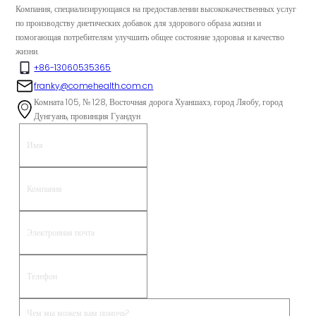
Компания, специализирующаяся на предоставлении высококачественных услуг
по производству диетических добавок для здорового образа жизни и
помогающая потребителям улучшить общее состояние здоровья и качество
жизни.
+86-13060535365
franky@comehealth.com.cn
Комната 105, № 128, Восточная дорога Хуаншахэ, город Ляобу, город
Дунгуань, провинция Гуандун