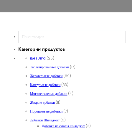
Поиск
Категории продуктов
25 товаров
iBesDina
25
17 товаров
Таблетированные добавки
17
69 товаров
Жевательные добавки
69
33 товара
Капсульные добавки
33
4 товара
Мягкие гелевые добавки
4
11 товаров
Жидкие добавки
11
7 товаров
Порошковые добавки
7
5 товаров
Добавки Шиладжит
5
3 товара
Добавка из смолы шиладжит
3