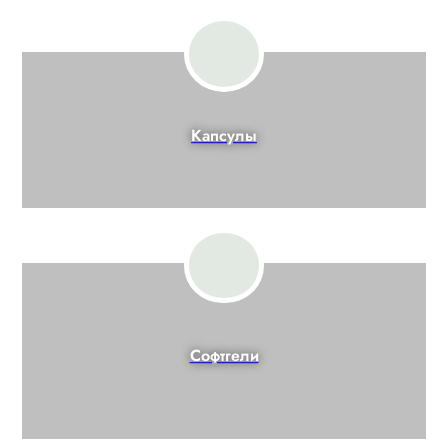
Капсулы
Софтгели