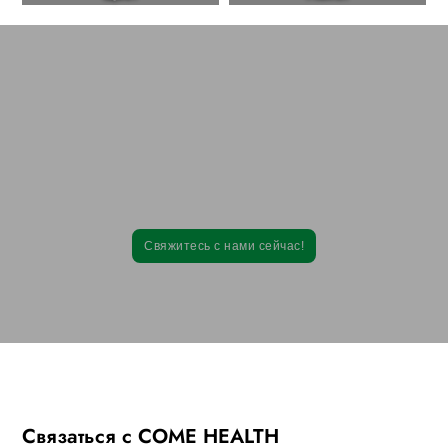
Сотрудничайте с Come Health, создавайте
качественные и эффективные
диетические добавки!
Наши комплексные услуги - от разработки рецептуры до упаковки - могут
быть адаптированы к вашим конкретным потребностям.
Свяжитесь с нами сейчас!
Связаться с COME HEALTH