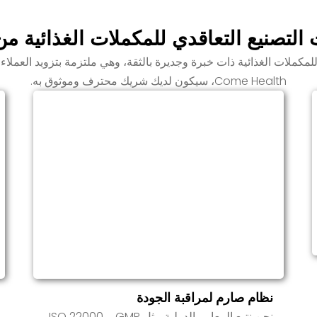
الزجاجات والأكياس والتغليف أ
ونلتزم بالمعايير الدولية مثل
الجرعة وما إلى ذلك، وندعم
صنيع التعاقدي للمكملات الغذائية من Come Health
الملصقات الشخصية وتصميمات
العلامات التجارية.
تصنيع تعاقدية للمكملات الغذائية ذات خبرة وجديرة بالثقة، وهي ملتزمة بتزويد ا
Come Health، سيكون لديك شريك محترف وموثوق به.
نظام صارم لمراقبة الجودة
نحن نتبع المعايير الدولية مثل GMP، وISO 22000،