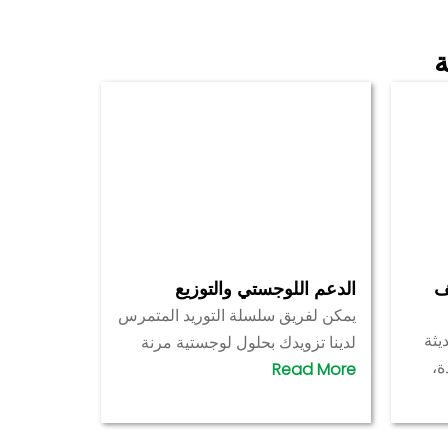
ة
يف
الدعم اللوجستي والتوزيع
يمكن لفريق سلسلة التوريد المتمرس
يثة
لدينا تزويدك بحلول لوجستية مرنة
ة،
ودعم المنتجات لإرسالها مباشرةً إلى
مستودعك أو عملائك المعينين.