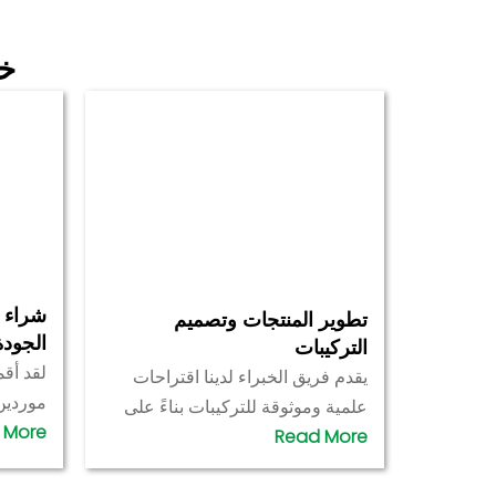
خد
شراء ا
تطوير المنتجات وتصميم
الجودة
التركيبات
لقد أق
يقدم فريق الخبراء لدينا اقتراحات
موردين
علمية وموثوقة للتركيبات بناءً على
فحص جم
اتجاهات السوق واحتياجات العملاء
بدقة ل
لمساعدتك في ابتكار منتجات
وجودته.