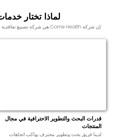
مكملات غذائية فريدة من نوعها. نحن
الجودة 
ندعم تطوير تركيبات المكونات
لماذا تختار خدمات الت
GMP وISO 22000.
المتعددة وأشكال الجرعات لضمان
تلبية المنتجات للاحتياجات الصحية
إن شركة Come Health هي شركة 
للمستهلكين وتلبية متطلبات الامتثال
في السوق.
قدرات البحث والتطوير الاحترافية في مجال
المنتجات
لدينا فريق بحث وتطوير محترف يواكب اتجاهات