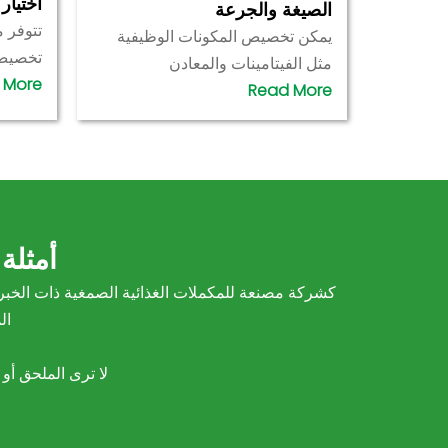
اختيار
الصيغة والجرعة
تتوفر 
يمكن تخصيص المكونات الوظيفية
تخصيص 
مثل الفيتامينات والمعادن
الفاكهة
والمستخلصات النباتية والكولاجين
وغيرها
والبروبيوتيك وغيرها، ويمكن تعديل
والنكها
جرعة كل حلوى غائر بمرونة لتلبية
الخالي
الأهداف الصحية المختلفة، مثل تعزيز
يمكن أ
المناعة أو تعزيز النوم أو الجمال أو
المسته
دعم صحة الجهاز الهضمي.
أمثلة
ال
لا ترى الملحق أو