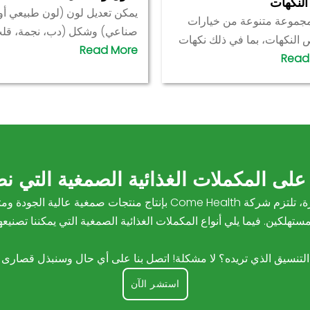
 النكهات
يمكن تعديل لون (لون طبيعي أو
مجموعة متنوعة من خيارات
صناعي) وشكل (دب، نجمة، قل
النكهات، بما في ذلك نكهات
مربع، إلخ) الحلوى الصمغية وفقً
 (الفراولة والبرتقال والعنب
لاحتياجات العلامة التجارية لجع
) والنكهات الحلوة والحامضة
المنتج أكثر تميزًا للعلامة التجاري
ت الاستوائية أو التركيبات
وأكثر قدرة على المنافسة في ا
ة من السكر لضمان أن المنتج
ن يجذب مجموعات مختلفة من
لكين.
 على المكملات الغذائية الصمغية التي نص
كشركة مصنعة للمكملات الغذائية الصمغية ذات الخبرة، تلتزم شركة Health
مستهلكين. فيما يلي أنواع المكملات الغذائية الصمغية التي يمكننا تصنيعها
 التنسيق الذي تريده؟ لا مشكلة! اتصل بنا على أي حال وسنبذل قصارى 
استشر الآن