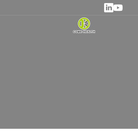
شريك موثو
شركة Come Health هي شركة مح
لدينا تكنولوجيا إنتاج متقدمة، ونظام صارم لمر