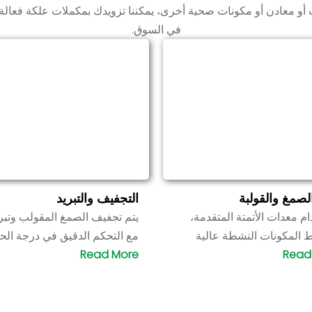
ات أو معادن أو مكونات صحية أخرى، يمكننا تزويدك بمكملات علكة فعالة
في السوق.
صمغ والقولبة
التجفيف والتبريد
م معدات الأتمتة المتقدمة،
يتم تجفيف الصمغ المقولب وتبر
ط المكونات النشطة عالية
مع التحكم الدقيق في درجة الح
 والعصائر والمكونات الأخرى
لضمان ألا يكون الصمغ المصبو
ضمن القولبة وفقًا للشكل
طرياً جداً أو صلباً جداً، وأن يكون
 المحددين اتساق شكل
أفضل ملمس للمضغ وقابلية منا
كل علكة.
للذوبان.