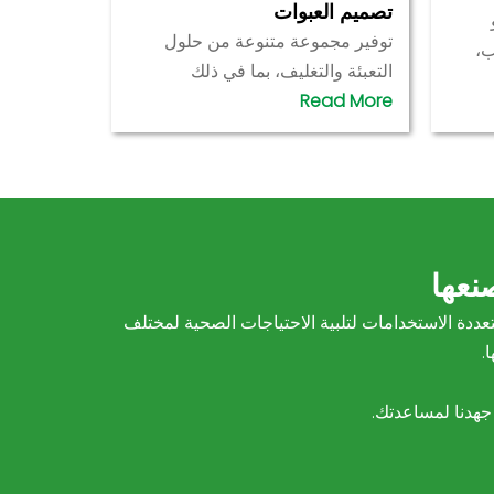
تصميم العبوات
توفير مجموعة متنوعة من حلول
ب،
التعبئة والتغليف، بما في ذلك
ا
الزجاجات والأكياس والعبوات
ل
الصغيرة المستقلة وغيرها، ودعم
ة
شعارات وتصميمات العلامة التجارية
لسوق.
المخصصة لتعزيز جاذبية المنتجات في
السوق.
نعها
Come  بإنتاج منتجات صمغية عالية الجودة ومتعددة الاستخدامات لتلبية الاحتياجات الصحية لمختلف
.
جهدنا لمساعدتك.