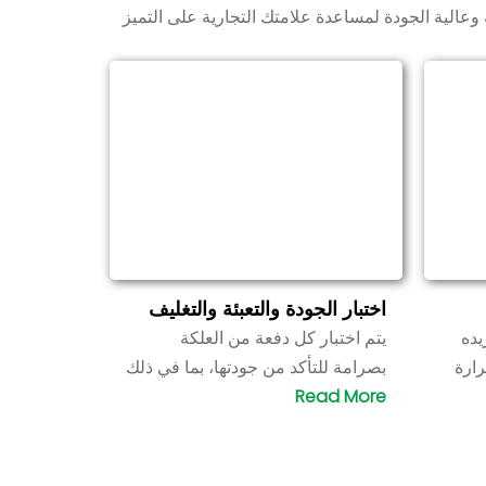
 وعالية الجودة لمساعدة علامتك التجارية على التميز
اختبار الجودة والتعبئة والتغليف
يده
يتم اختبار كل دفعة من العلكة
رارة
بصرامة للتأكد من جودتها، بما في ذلك
ب
الطعم والمظهر ومحتوى المكونات
 له
وقابلية الذوبان، لضمان أن المنتج يفي
سبة
بالمعايير. وأخيرًا، يتم تغليف العلكة
وفقًا لمتطلبات العميل.