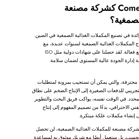
لماذا تختار Come Health كشركة مصنعة
لصمغية؟
C هي شركة رائدة في تصنيع المكملات الغذائية الصمغية في الصين.
اج المكملات الغذائية الصمغية لسنوات عديدة، مع
معدات إنتاج متطورة وعمليات تصنيع فعالة. لقد حصلنا على شهادات دولية مثل ISO
امة أنظمة إدارة الجودة عالية المستوى لضمان سلامة
 محترفة، والتي يمكن أن تستجيب بمرونة لمتطلبات
 التجريبي للدفعات الصغيرة إلى الإنتاج الضخم على نطاق
محدد. في الوقت نفسه، يواكب فريق البحث والتطوير
فني الاحترافي، بدءًا من تصميم المفهوم إلى إنتاج
لى إنشاء مكملات علكة مبتكرة.
تيارك لشركة Come Health كشركة مصنعة للمكملات الغذائية الصمغية، لن تحصل
فحسب، بل ستعمل أيضًا مع شريك موثوق به لمساعدة