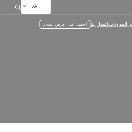
AR
EN
ن
المدونات
اتصل بنا
احصل على عرض أسعار
FR
DE
RU
ES
 الصمغية
JA
الية الجودة ومتنوعة للعملاء في جميع أنحاء العالم.
ات السوق للعملاء. من دعم المناعة إلى الجمال