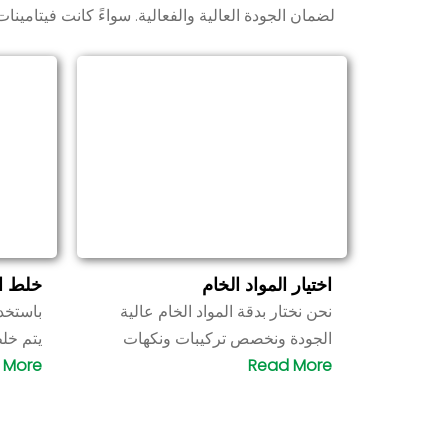
لضمان الجودة العالية والفعالية. سواءً كانت فيتامين
اختيار المواد الخام
خلط ال
نحن نختار بدقة المواد الخام عالية
باستخدا
الجودة ونخصص تركيبات ونكهات
يتم خل
فريدة من نوعها لضمان تلبية
الجودة
المنتجات للاحتياجات الوظيفية
بدقة. ي
وتفضيلات ذوق المستهلك.
والحجم
وجرعة 