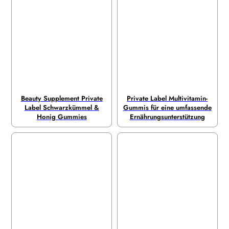
Beauty Supplement Private
Private Label Multivitamin-
Label Schwarzkümmel &
Gummis für eine umfassende
Honig Gummies
Ernährungsunterstützung