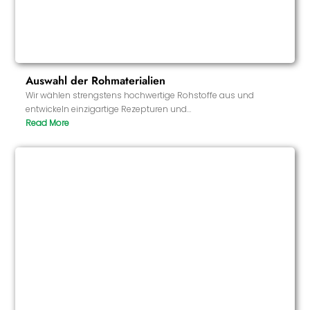
Auswahl der Rohmaterialien
Wir wählen strengstens hochwertige Rohstoffe aus und
entwickeln einzigartige Rezepturen und
Geschmacksrichtungen, um sicherzustellen, dass die Produkte
sowohl den funktionalen Anforderungen als auch den
Geschmacksvorlieben der Verbraucher entsprechen.