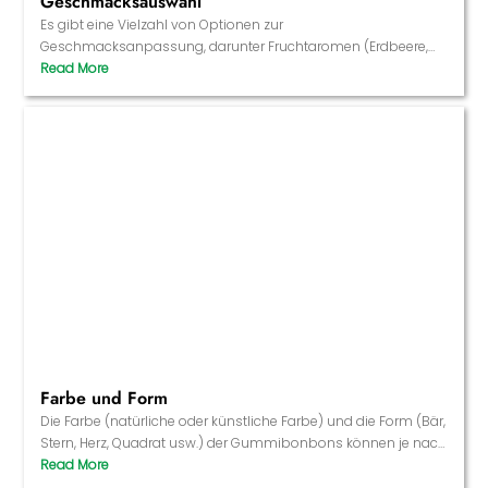
Geschmacksauswahl
Es gibt eine Vielzahl von Optionen zur
Geschmacksanpassung, darunter Fruchtaromen (Erdbeere,
Orange, Traube usw.), süß-saure, tropische Aromen oder
zuckerfreie Formeln, um sicherzustellen, dass das Produkt
verschiedene Verbrauchergruppen anspricht.
Farbe und Form
Die Farbe (natürliche oder künstliche Farbe) und die Form (Bär,
Stern, Herz, Quadrat usw.) der Gummibonbons können je nach
den Bedürfnissen der Marke angepasst werden, um den
Wiedererkennungswert des Produkts zu erhöhen und es