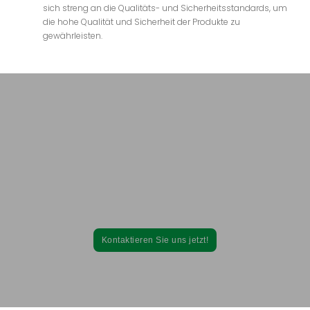
sich streng an die Qualitäts- und Sicherheitsstandards, um
die hohe Qualität und Sicherheit der Produkte zu
gewährleisten.
Suchen Sie einen Hersteller von
Gummibärchen?
Kontakt zu Come Health!
Fordern Sie jetzt Ihr Preisangebot für die Guumy-Produktion an und
nutzen Sie unsere Erfahrung aus vier Jahrzehnten für Ihr
Unternehmen.
Kontaktieren Sie uns jetzt!