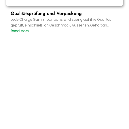
Qualitätsprüfung und Verpackung
Jede Charge Gummibonbons wird streng auf ihre Qualität
geprüft, einschließlich Geschmack, Aussehen, Gehalt an
Inhaltsstoffen und Löslichkeit, um sicherzustellen, dass das
Produkt den Normen entspricht. Abschließend wird das
Gummibärchen entsprechend den Kundenanforderungen
verpackt.