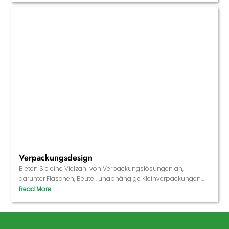
wettbewerbsfähig zu machen.
Verpackungsdesign
Bieten Sie eine Vielzahl von Verpackungslösungen an,
darunter Flaschen, Beutel, unabhängige Kleinverpackungen
usw., und unterstützen Sie kundenspezifische Markenlogos
und Designs, um die Marktattraktivität der Produkte zu
erhöhen.