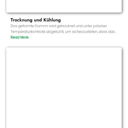
Trocknung und Kühlung
Das geformte Gummi wird getrocknet und unter präziser
Temperaturkontrolle abgekühlt, um sicherzustellen, dass das
Gummi weder zu weich noch zu hart ist und das beste
Kaugefühl und die richtige Löslichkeit aufweist.