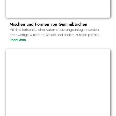
Mischen und Formen von Gummibärchen
Mit Hilfe fortschrittlicher Automatisierungsanlagen werden
hochwertige Wirkstoffe, Sirupe und andere Zutaten präzise
gemischt. Die Formgebung entsprechend der vorgegebenen
Form und Größe stellt sicher, dass die Form und Dosierung
jedes Gummis einheitlich sind.