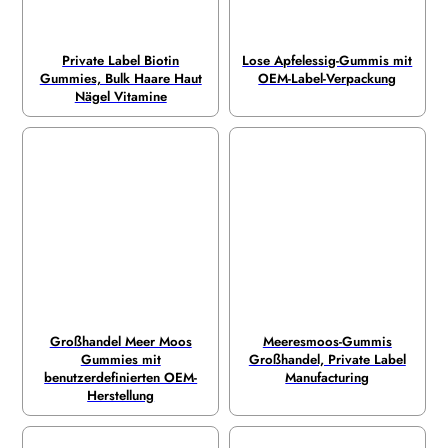
Private Label Biotin
Lose Apfelessig-Gummis mit
Gummies, Bulk Haare Haut
OEM-Label-Verpackung
Nägel Vitamine
Großhandel Meer Moos
Meeresmoos-Gummis
Gummies mit
Großhandel, Private Label
benutzerdefinierten OEM-
Manufacturing
Herstellung