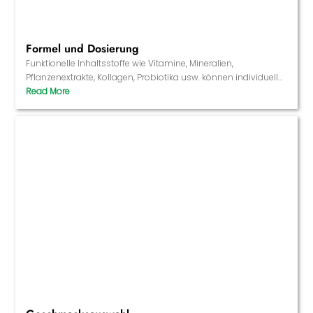
Formel und Dosierung
Funktionelle Inhaltsstoffe wie Vitamine, Mineralien,
Pflanzenextrakte, Kollagen, Probiotika usw. können individuell
angepasst werden, und die Dosierung jedes einzelnen
Gummibonbons kann flexibel auf verschiedene
Gesundheitsziele abgestimmt werden, z. B. auf die Stärkung
des Immunsystems, die Förderung von Schlaf und Schönheit
oder die Unterstützung der Verdauungsgesundheit.