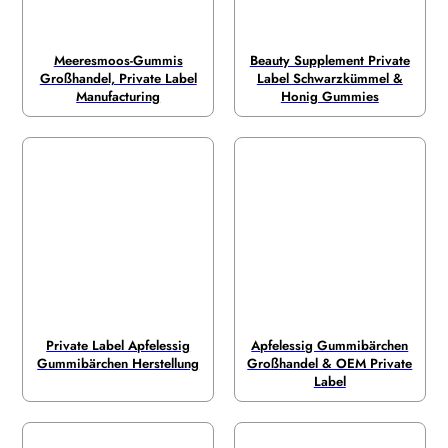
Meeresmoos-Gummis
Beauty Supplement Private
Großhandel, Private Label
Label Schwarzkümmel &
Manufacturing
Honig Gummies
Private Label Apfelessig
Apfelessig Gummibärchen
Gummibärchen Herstellung
Großhandel & OEM Private
Label