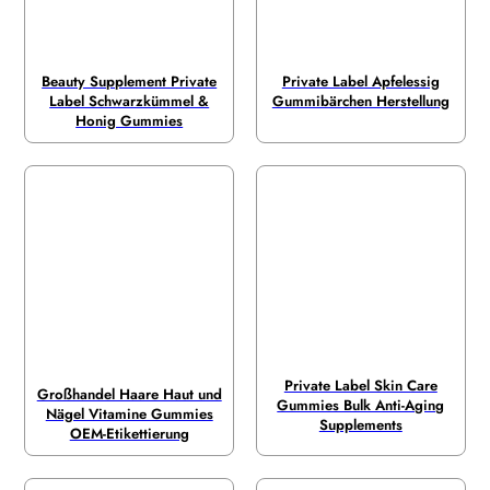
Beauty Supplement Private
Private Label Apfelessig
Label Schwarzkümmel &
Gummibärchen Herstellung
Honig Gummies
Private Label Skin Care
Großhandel Haare Haut und
Gummies Bulk Anti-Aging
Nägel Vitamine Gummies
Supplements
OEM-Etikettierung