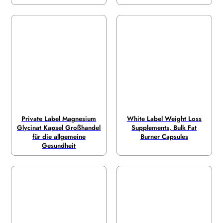
Private Label Magnesium
White Label Weight Loss
Glycinat Kapsel Großhandel
Supplements, Bulk Fat
für die allgemeine
Burner Capsules
Gesundheit