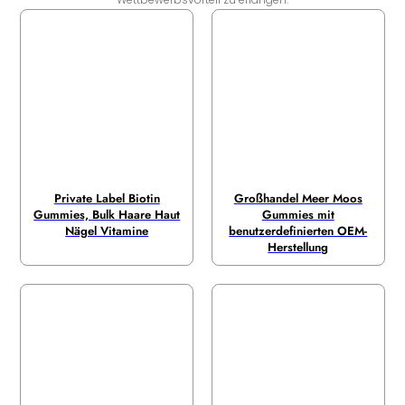
Private Label Biotin
Großhandel Meer Moos
Gummies, Bulk Haare Haut
Gummies mit
Nägel Vitamine
benutzerdefinierten OEM-
Herstellung