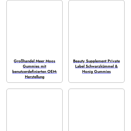
Großhandel Meer Moos
Beauty Supplement Private
Gummies mit
Label Schwarzkümmel &
benutzerdefinierten OEM-
Honig Gummies
Herstellung