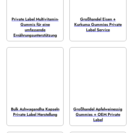
Private Label Multivitamin-
Großhandel Eisen +
Gummis für eine
Kurkuma Gummies Private
umfassende
Label Service
Ernährungsunterstützung
Bulk Ashwagandha Kapseln
Großhandel Apfelweinessig
Private Label Herstellung
Gummies + OEM Private
Label