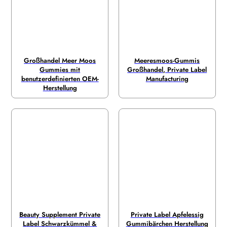
Großhandel Meer Moos
Meeresmoos-Gummis
Gummies mit
Großhandel, Private Label
benutzerdefinierten OEM-
Manufacturing
Herstellung
Beauty Supplement Private
Private Label Apfelessig
Label Schwarzkümmel &
Gummibärchen Herstellung