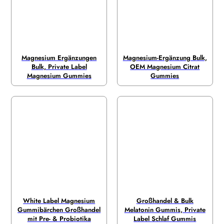
Magnesium Ergänzungen
Magnesium-Ergänzung Bulk,
Bulk, Private Label
OEM Magnesium Citrat
Magnesium Gummies
Gummies
White Label Magnesium
Großhandel & Bulk
Gummibärchen Großhandel
Melatonin Gummis, Private
mit Pre- & Probiotika
Label Schlaf Gummis