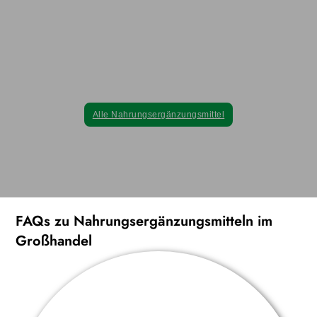
Marke mit den feinsten Extrakten der Natur
auf.
Alle unsere Nahrungsergänzungsmittel werden ausschließlich aus
natürlichen Pflanzenextrakten hergestellt, um die höchste Qualität
ohne synthetische pharmazeutische Inhaltsstoffe zu
gewährleisten.
Alle Nahrungsergänzungsmittel
FAQs zu Nahrungsergänzungsmitteln im
Großhandel