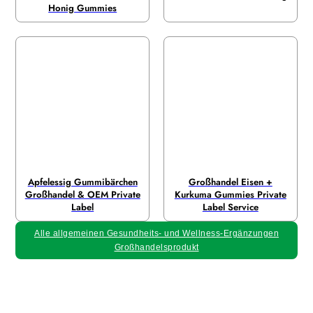
Honig Gummies
Apfelessig Gummibärchen
Großhandel Eisen +
Großhandel & OEM Private
Kurkuma Gummies Private
Label
Label Service
Alle allgemeinen Gesundheits- und Wellness-Ergänzungen
Großhandelsprodukt