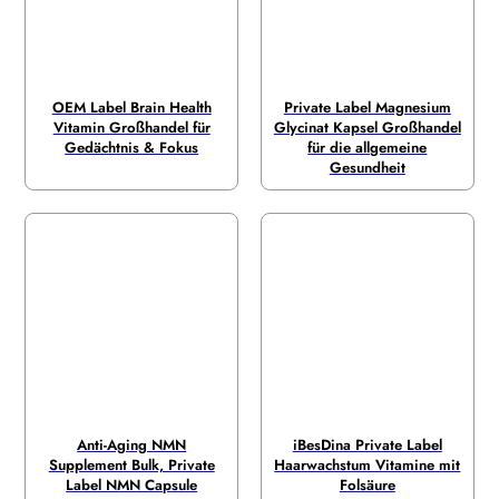
OEM Label Brain Health
Private Label Magnesium
Vitamin Großhandel für
Glycinat Kapsel Großhandel
Gedächtnis & Fokus
für die allgemeine
Gesundheit
Anti-Aging NMN
iBesDina Private Label
Supplement Bulk, Private
Haarwachstum Vitamine mit
Label NMN Capsule
Folsäure