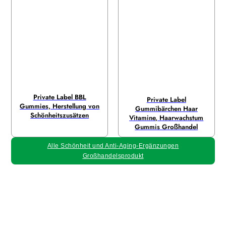
Private Label BBL
Private Label
Gummies, Herstellung von
Gummibärchen Haar
Schönheitszusätzen
Vitamine, Haarwachstum
Gummis Großhandel
Alle Schönheit und Anti-Aging-Ergänzungen
Großhandelsprodukt