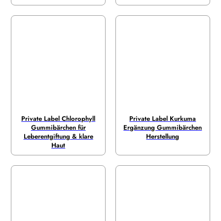
Private Label Chlorophyll
Private Label Kurkuma
Gummibärchen für
Ergänzung Gummibärchen
Leberentgiftung & klare
Herstellung
Haut