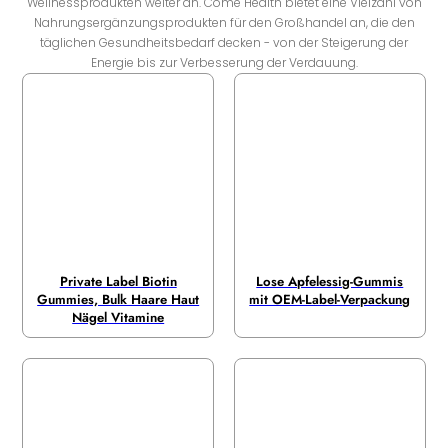
Wellnessprodukten weiter an. Come Health bietet eine Vielzahl von
Nahrungsergänzungsprodukten für den Großhandel an, die den
täglichen Gesundheitsbedarf decken - von der Steigerung der
Energie bis zur Verbesserung der Verdauung.
Private Label Biotin
Lose Apfelessig-Gummis
Gummies, Bulk Haare Haut
mit OEM-Label-Verpackung
Nägel Vitamine