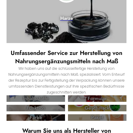
Harze
Umfassender Service zur Herstellung von
Nahrungsergänzungsmitteln nach Maß
Wir haben uns auf die schlüsselfertige Herstellung von
Nahrungsergänzungsmitteln nach Maß spezialisiert. Vom Entwurf
der Rezeptur bis zur Fertigstellung der Verpackung können unsere
umfassenden Dienstleistungen auf Ihre spezifischen Bedürfnisse
zugeschnitten werden.
Inhaltsstoffe
Formular
Funktion
Geschmack
Farbe
Paket
Warum Sie uns als Hersteller von