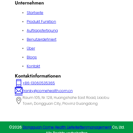
Unternehmen
Startseite
Produkt Funktion
Auftragsfertigung
Benutzerdefiniert
Über
Blogs
Kontakt
Kontaktinformationen
+86-13060535365
franky@comehealth.com.cn
Raum 105, Nr. 128, Huangshahe East Road, Liaobu
Town, Dongguan City, Provinz Guangdong
©2026
Dongguan Come Health Lieferkettenmanagement
Co, Ltd.