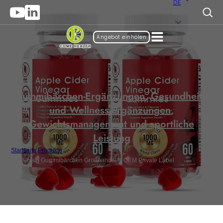
DE
DE
Angebot einholen
Gummibärchen-Ergänzungen
,
Gesundheits-
und Wellness-Ergänzungen
,
Gewichtsmanagement und sportliche
Leistung
Startseite
/
Produkte
/
Apfelessig Gummibärchen Großhandel & OEM Private Label