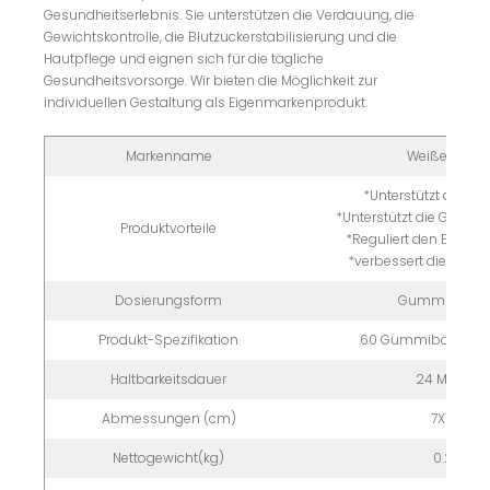
Gesundheitserlebnis. Sie unterstützen die Verdauung, die
Gewichtskontrolle, die Blutzuckerstabilisierung und die
Hautpflege und eignen sich für die tägliche
Gesundheitsvorsorge. Wir bieten die Möglichkeit zur
individuellen Gestaltung als Eigenmarkenprodukt.
Markenname
Weißes Etiket
*Unterstützt die V
*Unterstützt die Gewi
Produktvorteile
*Reguliert den Blutzu
*verbessert die Haut
Dosierungsform
Gummibärch
Produkt-Spezifikation
60 Gummibärchen/
Haltbarkeitsdauer
24 Monate
Abmessungen (cm)
7X7X12
Nettogewicht(kg)
0.2kg