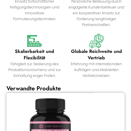
Einsatz fortschrittlicher
Persönliche Betreuung durch
Fertigungstechnologien und
engagierte Kundenbetreuer und
innovativer
ein kooperativer Ansatz zur
Formulierungstechniken.
Förderung langfristiger
Partnerschaften.
Skalierbarkeit und
Globale Reichweite und
Flexibilität
Vertrieb
Fähigkeit zur Skalierung des
Erfahrung mit internationalen
Produktionsvolumens und zur
Aufträgen und etablierten
Einhaltung enger Fristen.
Vertriebsnetzen.
Verwandte Produkte