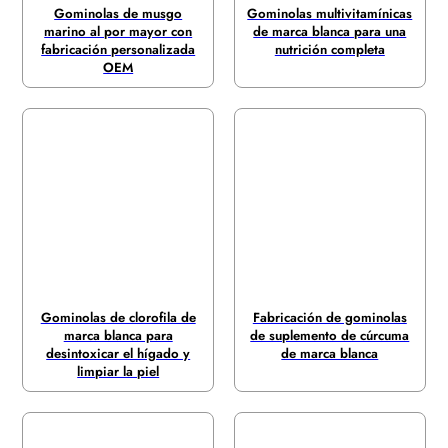
Gominolas de musgo
Gominolas multivitamínicas
marino al por mayor con
de marca blanca para una
fabricación personalizada
nutrición completa
OEM
Gominolas de clorofila de
Fabricación de gominolas
marca blanca para
de suplemento de cúrcuma
desintoxicar el hígado y
de marca blanca
limpiar la piel