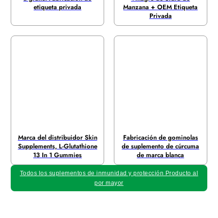
etiqueta privada
Manzana + OEM Etiqueta
Privada
Marca del distribuidor Skin
Fabricación de gominolas
Supplements, L-Glutathione
de suplemento de cúrcuma
13 In 1 Gummies
de marca blanca
Todos los suplementos de inmunidad y protección Producto al
por mayor