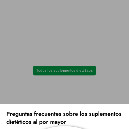
Puramente natural, con seguridad verde:
eleve su marca con los mejores extractos de
la naturaleza.
Todos nuestros suplementos dietéticos se elaboran
exclusivamente a partir de extractos de plantas naturales, lo que
garantiza la máxima calidad sin ingredientes farmacéuticos
sintéticos.
Todos los suplementos dietéticos
Preguntas frecuentes sobre los suplementos
dietéticos al por mayor