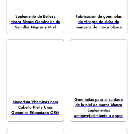
Suplemento de Belleza
Fabricación de gominolas
Marca Blanca Gominolas de
de vinagre de sidra de
Semillas Negras y Miel
manzana de marca blanca
Gominolas para el cuidado
Mayorista Vitaminas para
de la piel de marca blanca
Cabello Piel y Uñas
Suplementos
Gummies Etiquetado OEM
antienvejecimiento a granel