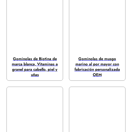
Gominolas de Biotina de
Gominolas de musgo
marca blanca, Vitaminas a
marino al por mayor con
granel para cabello, piel y
fabricación personalizada
uñas
OEM