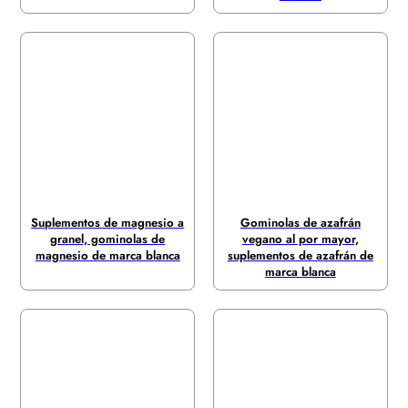
Suplementos de magnesio a
Gominolas de azafrán
granel, gominolas de
vegano al por mayor,
magnesio de marca blanca
suplementos de azafrán de
marca blanca