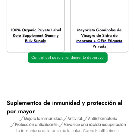
100% Organic Private Label
Mayorista Gominolas de
Keto Supplement Gummy
Vinagre de Sidra de
Bulk Supply
Manzana + OEM Etiqueta
Privada
Control del peso y rendimiento deportivo
Suplementos de inmunidad y protección al
por mayor
Mejora la inmunidad
Antiviral
Antiinflamatorio
Protección antioxidante
Favorece una rápida recuperación
La inmunidad es la base de la salud. Come Health ofrece