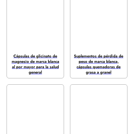
Cápsulas de glicinato de
Suplementos de pérdida de
magnesio de marca blanca
peso de marca blanca,
al por mayor para la salud
cápsulas quemadoras de
general
grasa a granel