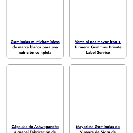
Gominolas multivitamínicas
Venta al por mayor Iron +
de marca blanca para una
Turmeric Gummies Private
nutrición completa
Label Service
Cápsulas de Ashwagandha
Mayorista Gominolas de
a granel Fabricación de
Vinagre de Sidra de