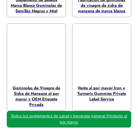
Marca Blanca Gominolas de
de vinagre de sidra de
Semillas Negras y Miel
manzana de marca blanca
Gominolas de Vinagre de
Venta al por mayor Iron +
Sidra de Manzana al por
Turmeric Gummies Private
mayor y OEM Etiqueta
Label Service
Privada
Todos los suplementos de salud y bienestar general Producto al
por mayor