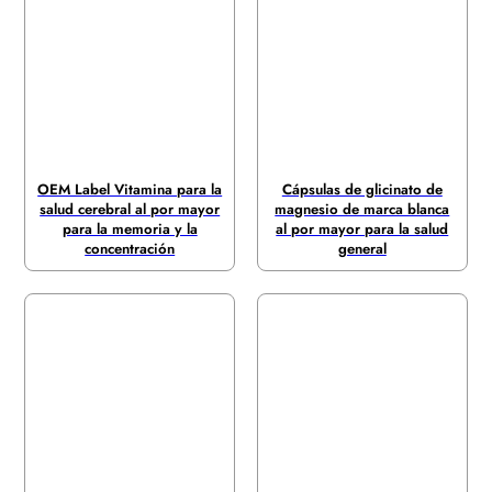
OEM Label Vitamina para la
Cápsulas de glicinato de
salud cerebral al por mayor
magnesio de marca blanca
para la memoria y la
al por mayor para la salud
concentración
general