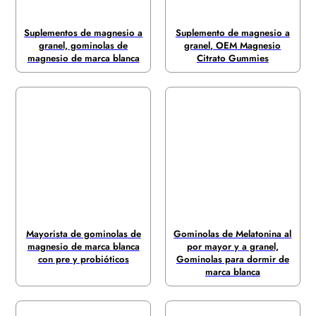
Suplementos de magnesio a
Suplemento de magnesio a
granel, gominolas de
granel, OEM Magnesio
magnesio de marca blanca
Citrato Gummies
Mayorista de gominolas de
Gominolas de Melatonina al
magnesio de marca blanca
por mayor y a granel,
con pre y probióticos
Gominolas para dormir de
marca blanca