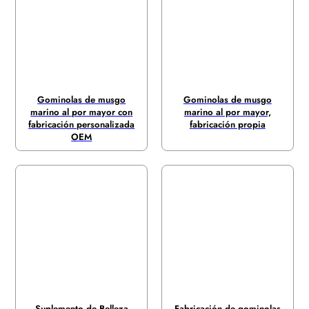
Gominolas de musgo
Gominolas de musgo
marino al por mayor con
marino al por mayor,
fabricación personalizada
fabricación propia
OEM
Suplemento de Belleza
Fabricación de gominolas