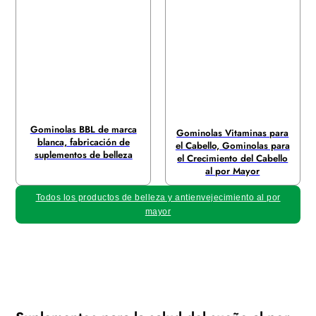
Gominolas BBL de marca
Gominolas Vitaminas para
blanca, fabricación de
el Cabello, Gominolas para
suplementos de belleza
el Crecimiento del Cabello
al por Mayor
Todos los productos de belleza y antienvejecimiento al por
mayor