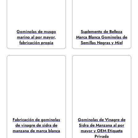
Gominolas de musgo
Suplemento de Belleza
marino al por mayor,
Marca Blanca Gominolas de
fabricación propia
Semillas Negras y Miel
Fabricación de gominolas
Gominolas de Vinagre de
de vinagre de sidra de
Sidra de Manzana al por
manzana de marca blanca
mayor y OEM Etiqueta
Privada