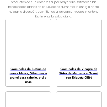
productos de suplementos al por mayor que satisfacen las
necesidades diarias de salud, desde aumentar la energía hasta
mejorar la digestión, permitiendo a los consumidores mantener
fácilmente la salud diaria.
Gominolas de Biotina de
Gominolas de Vinagre de
marca blanca, Vitaminas a
Sidra de Manzana a Granel
granel para cabello, piel y
con Etiqueta OEM
uñas