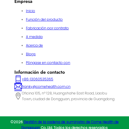
Empresa
Inicio
Función del producto
Fabricación por contrato
A medida
Acerca de
Blogs
Póngase en contacto con
Información de contacto
+86-13060535365
franky@comehealth.com.cn
Oficina 105, nº 128, Huangshahe East Road, Liaobu
Town, ciudad de Dongguan, provincia de Guangdong
©2026
Gestión de la cadena de suministro de Come Health de
Dongguan
Co, Ltd. Todos los derechos reservados