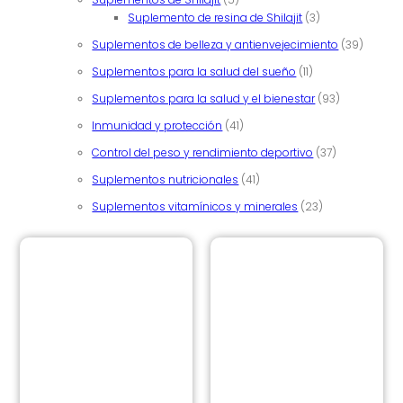
3 productos
Suplemento de resina de Shilajit
3
39 prod
Suplementos de belleza y antienvejecimiento
39
11 productos
Suplementos para la salud del sueño
11
93 producto
Suplementos para la salud y el bienestar
93
41 productos
Inmunidad y protección
41
37 productos
Control del peso y rendimiento deportivo
37
41 productos
Suplementos nutricionales
41
23 productos
Suplementos vitamínicos y minerales
23