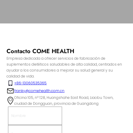
Contacto COME HEALTH
Empresa dedicada a ofrecer servicios de fabricación de
suplementos dietéticos saludables de alta calidad, centrados en
ayudar a los consumidores a mejorar su salud general y su
calidad de vida.
+86-13060535365
franky@comehealth.com.cn
Oficina 105, nº 128, Huangshahe East Road, Liaobu Town,
ciudad de Dongguan, provincia de Guangdong