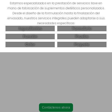
Estamos especializados en la prestación de servicios llave en
mano de fabricación de suplementos dietéticos personalizados.
Desde el diseño de la formulación hasta la finalización del
envasado, nuestros servicios integrales pueden adaptarse a sus
necesidades específicas.
Ingredientes
Formulario
Función
Pruebe
Color
Paquete
Asóciese con Come Health y cree productos
de suplementos dietéticos eficaces y de alta
calidad.
Desde la formulación hasta el envasado, nuestros servicios
integrales pueden adaptarse a sus necesidades específicas.
Contáctenos ahora