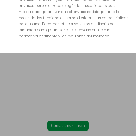
envases personalizados según las necesidades de su
marca para garantizar que el envase satisfaga tanto las
necesidades funcionales como destaque las características
de la marca. Podemos ofrecer servicios de diseño de
etiquetas para garantizar que el envase cumple la
normativa pertinente y los requisitos del mercado.
¿Está listo para hacer realidad su idea de un
suplemento en polvo?
Come Health puede ayudarle.
Póngase en contacto con nosotros hoy mismo para obtener un
presupuesto competitivo de fabricación de suplementos
nutricionales que contribuya al éxito de su marca.
Contáctenos ahora