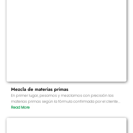
Mezcla de materias primas
En primer lugar, pesamos y mezclamos con precisión las
materias primas según la fórmula confirmada por el cliente.
Utilizamos un eficaz equipo de mezcla para garantizar que
los distintos ingredientes se mezclen uniformemente para
conseguir una solubilidad y eficacia óptimas. Este paso es
muy crítico y afecta directamente a la calidad y eficacia del
producto final.