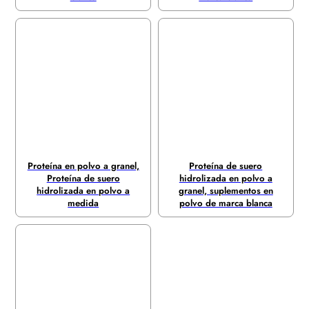
Proteína en polvo a granel,
Proteína de suero
Proteína de suero
hidrolizada en polvo a
hidrolizada en polvo a
granel, suplementos en
medida
polvo de marca blanca