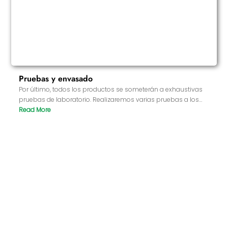
Pruebas y envasado
Por último, todos los productos se someterán a exhaustivas
pruebas de laboratorio. Realizaremos varias pruebas a los
productos acabados, como composición química,
solubilidad, microorganismos, seguridad, etc., para garantizar
que cumplen las normas de calidad nacionales e
internacionales. Sólo los productos que superen las rigurosas
pruebas podrán enviarse finalmente para garantizar la
seguridad y eficacia de los productos cuando los utilicen los
consumidores.