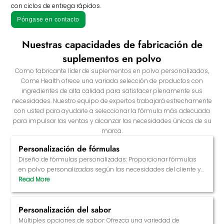
con ciclos de entrega rápidos.
Póngase en contacto
Nuestras capacidades de fabricación de
suplementos en polvo
Como fabricante líder de suplementos en polvo personalizados,
Come Health ofrece una variada selección de productos con
ingredientes de alta calidad para satisfacer plenamente sus
necesidades. Nuestro equipo de expertos trabajará estrechamente
con usted para ayudarle a seleccionar la fórmula más adecuada
para impulsar las ventas y alcanzar las necesidades únicas de su
marca.
Personalización de fórmulas
Diseño de fórmulas personalizadas: Proporcionar fórmulas
en polvo personalizadas según las necesidades del cliente y
las tendencias del mercado para garantizar que satisfacen
las necesidades de salud de los consumidores.
Personalización del sabor
Selección de ingredientes: Se pueden añadir diferentes
ingredientes activos, extractos de plantas, vitaminas,
Múltiples opciones de sabor: Ofrezca una variedad de