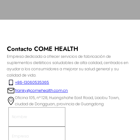
Contacto COME HEALTH
Empresa dedicada a ofrecer servicios de fabricación de
suplementos dietéticos saludables de alta calidad, centrados en
ayudar a los consumidores a mejorar su salud general y su
calidad de vida.
+86-13060535365
franky@comehealth.com.cn
Oficina 105, nº 128, Huangshahe East Road, Liaobu Town,
ciudad de Dongguan, provincia de Guangdong