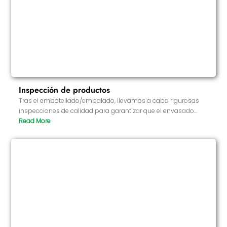
Inspección de productos
Tras el embotellado/embalado, llevamos a cabo rigurosas
inspecciones de calidad para garantizar que el envasado
está completo, el etiquetado es preciso y el producto cumple
todas las normas de aspecto y peso. Cualquier producto que
no cumpla las normas de calidad será eliminado para
garantizar que todos los productos enviados cumplen los
requisitos de alta calidad.