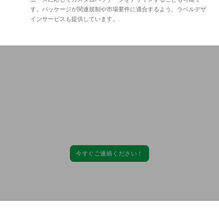
す。パッケージが関連規制や市場要件に適合するよう、ラベルデザ
インサービスも提供しています。.
粉末サプリメントのアイデアを現実にする準
備はできていますか？
Come Healthがお手伝いします！
あなたのブランドを成功に導く、競争力のある栄養補助食品製造のお見積
もりは、今すぐお問い合わせください。.
今すぐご連絡ください！