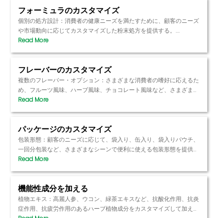
フォーミュラのカスタマイズ
個別の処方設計：消費者の健康ニーズを満たすために、顧客のニーズ
や市場動向に応じてカスタマイズした粉末処方を提供する。.
成分の選択：さまざまな有効成分、植物エキス、ビタミン、ミネラル
などを、特定の健康目標（免疫力強化、代謝サポート、肌の健康増進
フレーバーのカスタマイズ
など）を達成するためのニーズに応じて加えることができる。.
複数のフレーバー・オプション：さまざまな消費者の嗜好に応えるた
用量と濃度の調整：さまざまな補助の必要性に従って、各成分の適量
め、フルーツ風味、ハーブ風味、チョコレート風味など、さまざまな
そして濃度はプロダクトの最高の効果を保障するために正確に調節さ
天然風味を提供する。 無糖・低糖の選択肢：市場の需要に応じて、
れます。.
糖尿病患者や砂糖の摂取を気にする消費者に適した、砂糖不使用また
は低糖質の粉末処方を提供する。 天然甘味料：人工甘味料の代わり
パッケージのカスタマイズ
にエリスリトール、キシリトール、ステビアなどの天然甘味料を使用
し、自然で健康的な味を確保する。.
包装形態：顧客のニーズに応じて、袋入り、缶入り、袋入りパウチ、
一回分包装など、さまざまなシーンで便利に使える包装形態を提供で
きる。 包装設計：ラベル、パターン、ブランド要素のデザインな
ど、包括的なパッケージデザインサービスを提供し、製品が市場でよ
り魅力的になるようにする。 環境にやさしいパッケージング環境保
機能性成分を加える
護の要求を満たし、ブランドイメージを高めるため、分解可能または
リサイクル可能な材料による包装オプションを提供する。.
植物エキス：高麗人参、ウコン、緑茶エキスなど、抗酸化作用、抗炎
症作用、抗疲労作用のあるハーブ植物成分をカスタマイズして加える