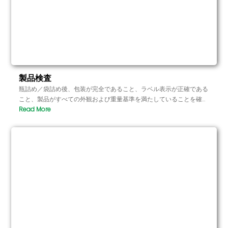
製品検査
瓶詰め／袋詰め後、包装が完全であること、ラベル表示が正確である
こと、製品がすべての外観および重量基準を満たしていることを確認
するため、厳格な品質検査を行います。品質基準を満たさない製品は
すべて排除され、出荷されるすべての製品が高い品質要件を満たすよ
うにします。.