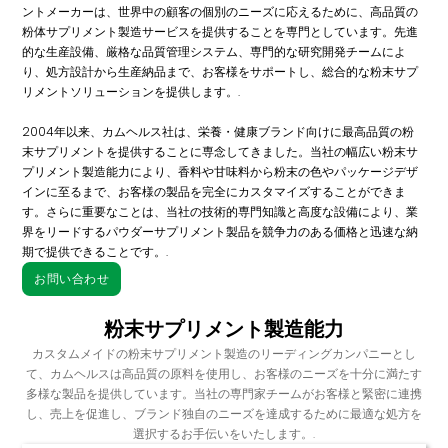
ントメーカーは、世界中の顧客の個別のニーズに応えるために、高品質の
粉体サプリメント製造サービスを提供することを専門としています。先進
的な生産設備、厳格な品質管理システム、専門的な研究開発チームによ
り、処方設計から生産納品まで、お客様をサポートし、総合的な粉末サプ
リメントソリューションを提供します。.
2004年以来、カムヘルス社は、栄養・健康ブランド向けに最高品質の粉
末サプリメントを提供することに専念してきました。当社の幅広い粉末サ
プリメント製造能力により、香料や甘味料から粉末の色やパッケージデザ
インに至るまで、お客様の製品を完全にカスタマイズすることができま
す。さらに重要なことは、当社の技術的専門知識と高度な設備により、業
界をリードするパウダーサプリメント製品を競争力のある価格と迅速な納
期で提供できることです。.
お問い合わせ
粉末サプリメント製造能力
カスタムメイドの粉末サプリメント製造のリーディングカンパニーとし
て、カムヘルスは高品質の原料を使用し、お客様のニーズを十分に満たす
多様な製品を提供しています。当社の専門家チームがお客様と緊密に連携
し、売上を促進し、ブランド独自のニーズを達成するために最適な処方を
選択するお手伝いをいたします。.