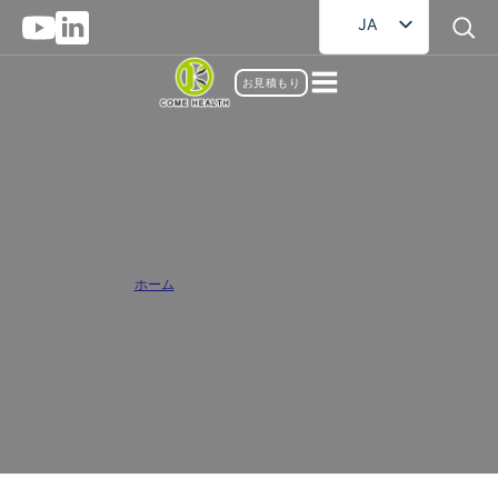
JA
EN
お見積もり
FR
DE
RU
AR
信頼の粉末サプリメントメーカーパート
ES
ナー
ホーム
/
パウダーサプリメントメーカー
業界をリードするパウダーサプリメントメーカーとして、カムヘルスはお
客様に高品質で革新的なカスタマイズソリューションを提供することをお
約束します。お客様の粉末サプリメントブランドが市場で際立つよう、処
方設計から完成品の納品までワンストップサービスを提供いたします。.