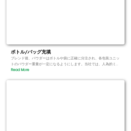
ボトル/バッグ充填
ブレンド後、パウダーはボトルや袋に正確に分注され、各包装ユニッ
トのパウダー重量が一定になるようにします。当社では、人為的ミス
を避けるため、各包装の正確さと一貫性を保証する自動充填装置を使
用しています。.