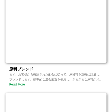
原料ブレンド
まず、お客様から確認された配合に従って、原材料を正確に計量し、
ブレンドします。効率的な混合装置を使用し、さまざまな原料が均一
に混合され、最適な溶解度と効果が得られるようにします。このステ
ップは非常に重要で、最終製品の品質と効果に直接影響します。.