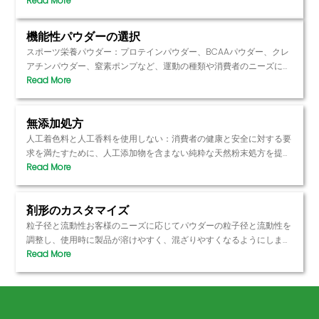
ことができる。 プロバイオティクスと酵素：消化器系の健康をサポ
ートするため、プロバイオティクス・パウダー、食物繊維、消化酵
素、その他腸内環境の改善に役立つ添加物を提供する。 天然の抗酸
機能性パウダーの選択
化物質：グレープシードエキス、ビタミンC、ビタミンEなど、アン
スポーツ栄養パウダー：プロテインパウダー、BCAAパウダー、クレ
チエイジングと免疫システムの強化に役立つ。.
アチンパウダー、窒素ポンプなど、運動の種類や消費者のニーズに応
じてカスタマイズする。 ウエイトマネージメントパウダーL-カルニ
チン、CLA、緑茶エキスなどを配合した脂肪減少パウダーをカスタマ
イズし、消費者の体重コントロールと代謝率アップをサポートする。
無添加処方
アンチエイジングと美容パウダーコラーゲンパウダー、ヒアルロン酸
パウダーなどを需要に応じてカスタマイズし、消費者が肌の弾力を維
人工着色料と人工香料を使用しない：消費者の健康と安全に対する要
持し、しわを減らすのを助ける。.
求を満たすために、人工添加物を含まない純粋な天然粉末処方を提供
する。 保存料不使用：純粋な製品を追求するブランドには、保存料
を含まない粉末の選択肢を提供する。.
剤形のカスタマイズ
粒子径と流動性お客様のニーズに応じてパウダーの粒子径と流動性を
調整し、使用時に製品が溶けやすく、混ざりやすくなるようにしま
す。 インスタントパウダー水やその他の液体に素早く溶けるインス
タント・パウダーを提供し、消費者が素早く吸収できるようにする。
溶解性の向上：一部の不溶性成分については、溶解性を高めた処方を
提供し、使用中の製品の効果や味を確保する。.