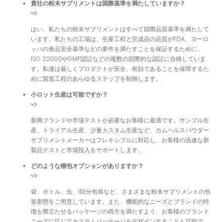
貴社の粉末サプリメントは国際基準を満たしていますか？
はい、私たちの粉末サプリメントはすべて国際品質基準を満たして
います。私たちの工場は、生産工程と完成品の品質がFDA、ヨーロ
ッパの食品安全基準などの要件を満たすことを保証するために、
ISO 22000やGMP認証などの複数の国際的な認証に合格していま
す。私達は厳しくプロダクトが安全、有効であることを保障するた
めに製造工程のあらゆるステップを制御します。.
小ロット生産は可能ですか？
新興ブランドや市場テストが必要なお客様に最適です。サンプル生
産、トライアル生産、少量カスタム生産など、カムヘルスパウダー
サプリメントメーカーはフレキシブルに対応し、お客様の迅速な新
製品テストと市場投入をサポートします。.
どのような梱包オプションがありますか？
袋、ボトル、缶、1回分包装など、さまざまな粉末サプリメントの包
装形態をご用意しています。また、機能的なニーズとブランドの特
徴を際立たせるパッケージの両方を満たすよう、お客様のブランド
ニーズに応じてカスタムパッケージをデザインすることも可能で