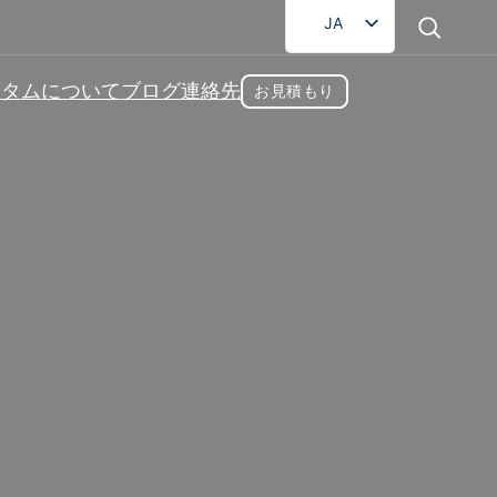
JA
EN
スタム
について
ブログ
連絡先
お見積もり
FR
DE
RU
AR
カプセルサプライヤー
ES
スなどを含むカプセルサプリメント製造サー
費者のパーソナライズされた要件を満たすこ
ます。.