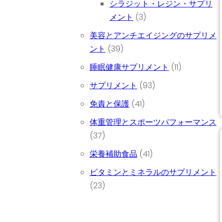
シラジット・レジン・サプリ
3個の商品
メント
3
美容とアンチエイジングのサプリメ
39個の商品
ント
39
11個の商品
睡眠健康サプリメント
11
93個の商品
サプリメント
93
41個の商品
免責と保護
41
体重管理とスポーツパフォーマンス
37個の商品
37
41個の商品
栄養補助食品
41
ビタミンとミネラルのサプリメント
23個の商品
23