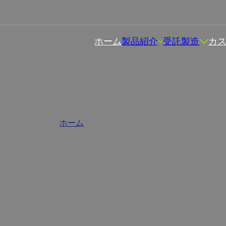
ホーム
製品紹介
受託製造
カ
ス付きバルクサプリメント
ホーム
/
カプセルサプリメント
プライヤーとして、我々は、ビタミン、ミネラル、ハーブエキ
。私たちは、各製品があなたのブランドのニーズを満たし、消
証するためにプライベートラベルカスタマイズサービスを提供し