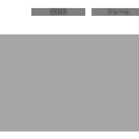
原材料
フォーム
カムヘルスと提携し、高品
処方から包装まで、当社の包括的なサービスは