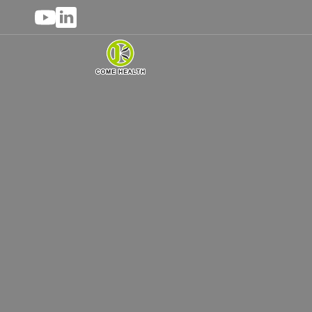
OEMラベルサービ
バルクサプリメントカプセルメーカーとサ
ビスを提供することに焦点を当てています
とを保