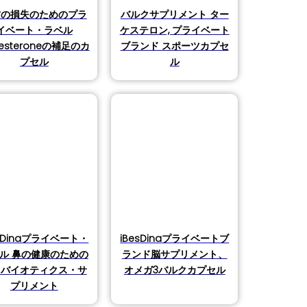
肪の損失のためのプラ
バルクサプリメント ター
イベート・ラベル
ケステロン, プライベート
kesteroneの補足のカ
ブランド スポーツカプセ
プセル
ル
esDinaプライベート・
iBesDinaプライベートブ
ル 鼻の健康のための
ランド脳サプリメント、
ロバイオティクス・サ
オメガ3バルクカプセル
プリメント