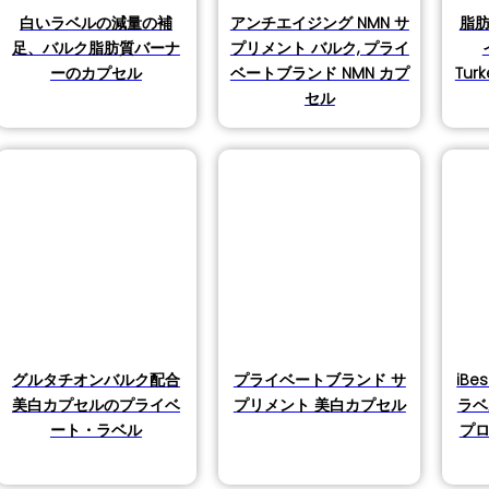
白いラベルの減量の補
アンチエイジング NMN サ
脂
足、バルク脂肪質バーナ
プリメント バルク, プライ
ーのカプセル
ベートブランド NMN カプ
Tur
セル
グルタチオンバルク配合
プライベートブランド サ
iB
美白カプセルのプライベ
プリメント 美白カプセル
ラベ
ート・ラベル
プ