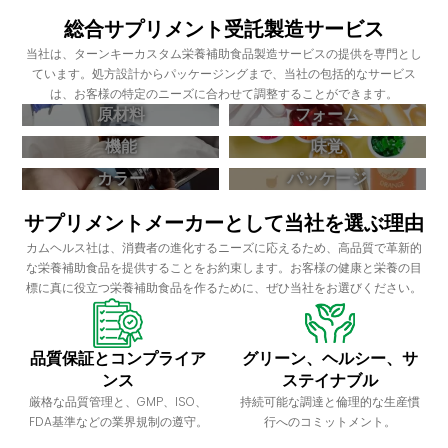
総合サプリメント受託製造サービス
当社は、ターンキーカスタム栄養補助食品製造サービスの提供を専門とし
ています。処方設計からパッケージングまで、当社の包括的なサービス
は、お客様の特定のニーズに合わせて調整することができます。
原材料
フォーム
機能
味覚
カラー
パッケージ
サプリメントメーカーとして当社を選ぶ理由
カムヘルス社は、消費者の進化するニーズに応えるため、高品質で革新的
な栄養補助食品を提供することをお約束します。お客様の健康と栄養の目
標に真に役立つ栄養補助食品を作るために、ぜひ当社をお選びください。
品質保証とコンプライア
グリーン、ヘルシー、サ
ンス
ステイナブル
厳格な品質管理と、GMP、ISO、
持続可能な調達と倫理的な生産慣
FDA基準などの業界規制の遵守。
行へのコミットメント。