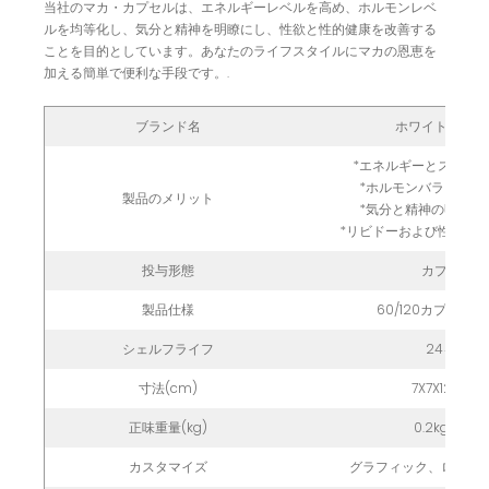
当社のマカ・カプセルは、エネルギーレベルを高め、ホルモンレベ
ルを均等化し、気分と精神を明瞭にし、性欲と性的健康を改善する
ことを目的としています。あなたのライフスタイルにマカの恩恵を
加える簡単で便利な手段です。.
ブランド名
ホワイトレーベ
*エネルギーとスタミ
*ホルモンバランスを
製品のメリット
*気分と精神の明晰さ
*リビドーおよび性の健
投与形態
カプセル
製品仕様
60/120カプセル/
シェルフライフ
24ヶ月
寸法(cm)
7X7X12 (60)
正味重量(kg)
0.2kg (60)
カスタマイズ
グラフィック、ロゴ、