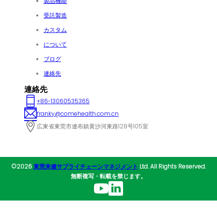
製品機能
受託製造
カスタム
について
ブログ
連絡先
連絡先
+86-13060535365
franky@comehealth.com.cn
広東省東莞市遼布鎮黄沙河東路128号105室
©2026
東莞来健サプライチェーンマネジメント
Ltd. All Rights Reserved.
無断複写・転載を禁じます。