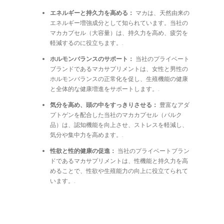
エネルギーと持久力を高める：
マカは、天然由来の
エネルギー増強成分として知られています。当社の
マカカプセル（大容量）は、持久力を高め、疲労を
軽減するのに役立ちます。.
ホルモンバランスのサポート：
当社のプライベート
ブランドであるマカサプリメントは、女性と男性の
ホルモンバランスの正常化を促し、生殖機能の健康
と全体的な健康増進をサポートします。.
気分を高め、頭の中をすっきりさせる：
豊富なアダ
プトゲンを配合した当社のマカカプセル（バルク
品）は、認知機能を向上させ、ストレスを軽減し、
気分や集中力を高めます。.
性欲と性的健康の促進：
当社のプライベートブラン
ドであるマカサプリメントは、性機能と持久力を高
めることで、性欲や生殖能力の向上に役立てられて
います。.