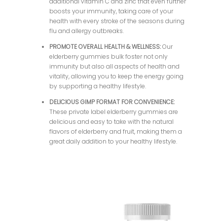
additional vitamin C and zinc that even further
boosts your immunity, taking care of your
health with every stroke of the seasons during
flu and allergy outbreaks.
PROMOTE OVERALL HEALTH & WELLNESS:
Our
elderberry gummies bulk foster not only
immunity but also all aspects of health and
vitality, allowing you to keep the energy going
by supporting a healthy lifestyle.
DELICIOUS GIMP FORMAT FOR CONVENIENCE:
These private label elderberry gummies are
delicious and easy to take with the natural
flavors of elderberry and fruit, making them a
great daily addition to your healthy lifestyle.