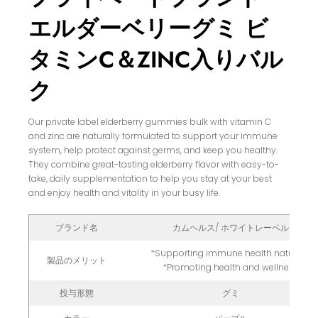
エルダーベリーグミ ビ
タミンC＆ZINC入りバル
ク
Our private label elderberry gummies bulk with vitamin C
and zinc are naturally formulated to support your immune
system, help protect against germs, and keep you healthy.
They combine great-tasting elderberry flavor with easy-to-
take, daily supplementation to help you stay at your best
and enjoy health and vitality in your busy life.
ブランド名
カムヘルス/ ホワイトレーベル
*Supporting immune health naturally
製品のメリット
*Promoting health and wellness
投与形態
グミ