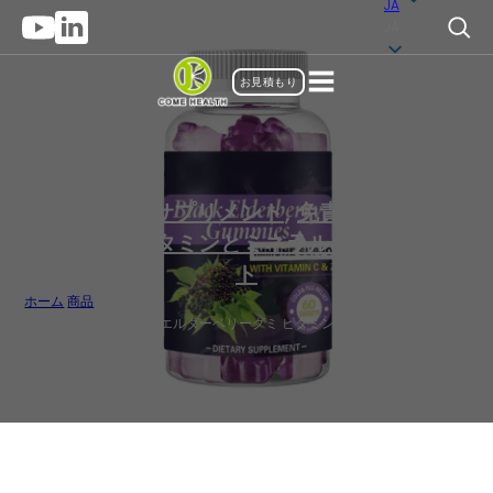
JA
JA
お見積もり
グミサプリ
,
サプリメント
,
免責と保護
,
栄養
補助食品
,
ビタミンとミネラルのサプリメン
ト
ホーム
/
商品
/
プライベートブランド エルダーベリーグミ ビタミンC＆ZINC入りバルク