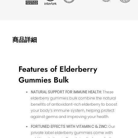
商品詳細
Features of Elderberry
Gummies Bulk
NATURAL SUPPORT FOR IMMUNE HEALTH:
These
elderberry gummies bulk combine the natural
benefits of antioxidant-rich elderberry to boost
your body’s immune system, helping protect
against germs and improving your health.
FORTUNED EFFECTS WITH VITAMIN C & ZINC:
Our
private label elderberry gummies come with