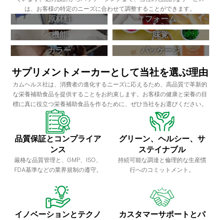
は、お客様の特定のニーズに合わせて調整することができます。
原材料
フォーム
機能
味覚
カラー
パッケージ
サプリメントメーカーとして当社を選ぶ理由
カムヘルス社は、消費者の進化するニーズに応えるため、高品質で革新的
な栄養補助食品を提供することをお約束します。お客様の健康と栄養の目
標に真に役立つ栄養補助食品を作るために、ぜひ当社をお選びください。
品質保証とコンプライア
グリーン、ヘルシー、サ
ンス
ステイナブル
厳格な品質管理と、GMP、ISO、
持続可能な調達と倫理的な生産慣
FDA基準などの業界規制の遵守。
行へのコミットメント。
イノベーションとテクノ
カスタマーサポートとパ