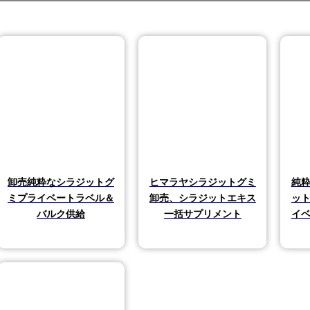
卸売純粋なシラジットグ
ヒマラヤシラジットグミ
純
品
ミプライベートラベル＆
卸売、シラジットエキス
ッ
バルク供給
一括サプリメント
イ
の商品
商品