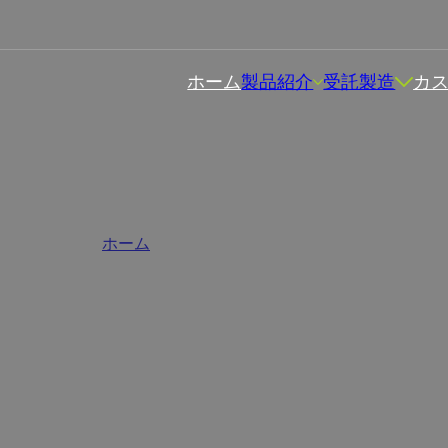
ホーム
製品紹介
受託製造
カ
ヤ産シラジット バルクサプ
ホーム
/
シラジット・サプリメント
を行っており、すべての製品は純度と有効性を確保するため、
さまざまなブランドのニーズに応えるカスタマイズサービスを
ジネスの急速な成長を支援いたします。.