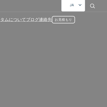
JA
EN
スタム
について
ブログ
連絡先
お見積もり
FR
DE
RU
AR
リメント
ES
厳格な選別と品質検査を経ています。信頼で
提供し、ヘルスケア業界におけるお客様のビ