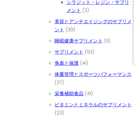
シラジット・レジン・サプリ
3個の商品
メント
3
美容とアンチエイジングのサプリメ
39個の商品
ント
39
11個の商品
睡眠健康サプリメント
11
93個の商品
サプリメント
93
41個の商品
免責と保護
41
体重管理とスポーツパフォーマンス
37個の商品
37
41個の商品
栄養補助食品
41
ビタミンとミネラルのサプリメント
23個の商品
23