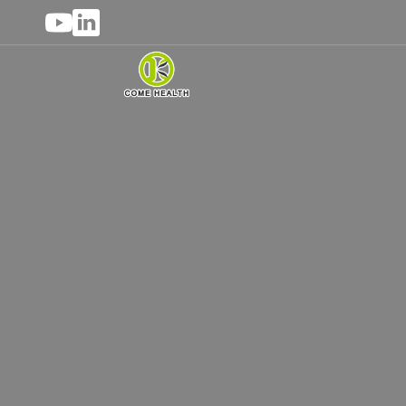
ヒマラ
当社はシラジットサプリメントの大量卸売
きるシラジットの製造・供給業者として、