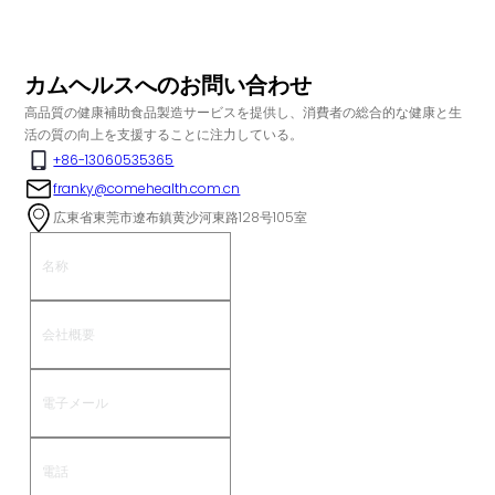
カムヘルスへのお問い合わせ
高品質の健康補助食品製造サービスを提供し、消費者の総合的な健康と生
活の質の向上を支援することに注力している。
+86-13060535365
franky@comehealth.com.cn
広東省東莞市遼布鎮黄沙河東路128号105室