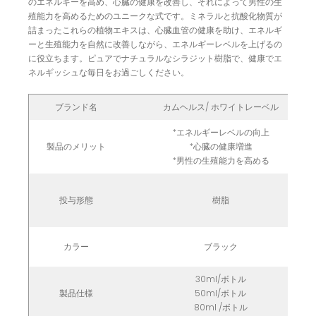
のエネルギーを高め、心臓の健康を改善し、それによって男性の生
殖能力を高めるためのユニークな式です。ミネラルと抗酸化物質が
詰まったこれらの植物エキスは、心臓血管の健康を助け、エネルギ
ーと生殖能力を自然に改善しながら、エネルギーレベルを上げるの
に役立ちます。ピュアでナチュラルなシラジット樹脂で、健康でエ
ネルギッシュな毎日をお過ごしください。
ブランド名
カムヘルス/ ホワイトレーベル
*エネルギーレベルの向上
製品のメリット
*心臓の健康増進
*男性の生殖能力を高める
投与形態
樹脂
カラー
ブラック
30ml/ボトル
製品仕様
50ml/ボトル
80ml /ボトル