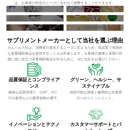
は、お客様の特定のニーズに合わせて調整することができます。
原材料
フォーム
機能
味覚
カラー
パッケージ
サプリメントメーカーとして当社を選ぶ理由
カムヘルス社は、消費者の進化するニーズに応えるため、高品質で革新的
な栄養補助食品を提供することをお約束します。お客様の健康と栄養の目
標に真に役立つ栄養補助食品を作るために、ぜひ当社をお選びください。
品質保証とコンプライア
グリーン、ヘルシー、サ
ンス
ステイナブル
厳格な品質管理と、GMP、ISO、
持続可能な調達と倫理的な生産慣
FDA基準などの業界規制の遵守。
行へのコミットメント。
イノベーションとテクノ
カスタマーサポートとパ