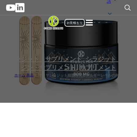
JA
JA
お見積もり
シラジット・サプリメント
,
シラジット・レ
ジン・サプリメント
,
サプリメント
ホーム
/
商品
/
ヒマラヤシラジット樹脂卸売エネルギーレベルの向上