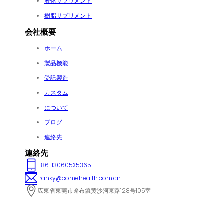
液体サプリメント
樹脂サプリメント
会社概要
ホーム
製品機能
受託製造
カスタム
について
ブログ
連絡先
連絡先
+86-13060535365
franky@comehealth.com.cn
広東省東莞市遼布鎮黄沙河東路128号105室