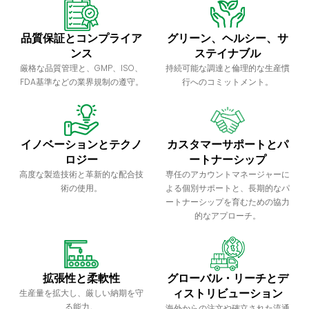
品質保証とコンプライア
グリーン、ヘルシー、サ
ンス
ステイナブル
厳格な品質管理と、GMP、ISO、
持続可能な調達と倫理的な生産慣
FDA基準などの業界規制の遵守。
行へのコミットメント。
イノベーションとテクノ
カスタマーサポートとパ
ロジー
ートナーシップ
高度な製造技術と革新的な配合技
専任のアカウントマネージャーに
術の使用。
よる個別サポートと、長期的なパ
ートナーシップを育むための協力
的なアプローチ。
拡張性と柔軟性
グローバル・リーチとデ
ィストリビューション
生産量を拡大し、厳しい納期を守
る能力。
海外からの注文や確立された流通