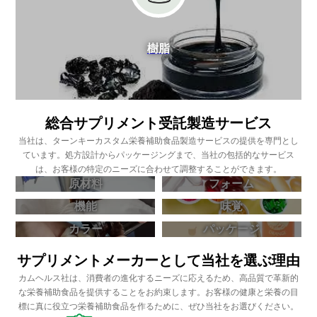
樹脂
総合サプリメント受託製造サービス
当社は、ターンキーカスタム栄養補助食品製造サービスの提供を専門とし
ています。処方設計からパッケージングまで、当社の包括的なサービス
は、お客様の特定のニーズに合わせて調整することができます。
原材料
フォーム
機能
味覚
カラー
パッケージ
サプリメントメーカーとして当社を選ぶ理由
カムヘルス社は、消費者の進化するニーズに応えるため、高品質で革新的
な栄養補助食品を提供することをお約束します。お客様の健康と栄養の目
標に真に役立つ栄養補助食品を作るために、ぜひ当社をお選びください。