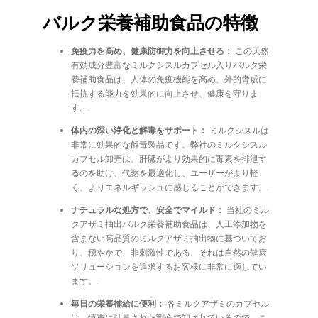
バルク栄養補助食品の特徴
免疫力を高め、健康防御力を向上させる：
この天然
有効成分豊富なミルクシスルカプセル入りバルク栄
養補助食品は、人体の免疫機能を高め、外的脅威に
抵抗する能力を効果的に向上させ、健康を守りま
す。.
体内の深い浄化と解毒をサポート：
ミルクシスルは
非常に効果的な解毒製品です。弊社のミルクシスル
カプセル卸売は、肝臓がより効果的に毒素を排泄す
るのを助け、代謝を最適化し、ユーザーがより軽
く、よりエネルギッシュに感じることができます。.
ナチュラルな処方で、安全でマイルド：
当社のミル
クアザミ抽出バルク栄養補助食品は、人工添加物を
含まない高品質のミルクアザミ抽出物に基づいてお
り、穏やかで、非刺激性である、それは自然の健康
ソリューションを追求するお客様に非常に適してい
ます。.
毎日の栄養補給に便利：
各ミルクアザミのカプセル
は、慎重に計量された割合で卸されているので、こ