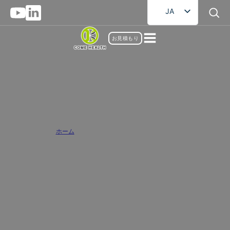
JA
EN
お見積もり
FR
DE
RU
AR
バルクビタミンとミネラルサプリメン
ES
ト卸売業者
ホーム
/
ビタミンとミネラルのサプリメント
バルクビタミンやミネラルサプリメント卸売サプライヤーとして、我々は
あなたのブランドが包括的な栄養サポートを提供するために高品質のビタ
ミン、ミネラル、およびそれらの複合処方を提供することに焦点を当てて
います。それは毎日のビタミン補給や特定のミネラルの強化であるかどう
か、当社の製品は、製品の各ボトルの効率性と安全性を確保するための天
然原料と高度な生産工程で作られています。