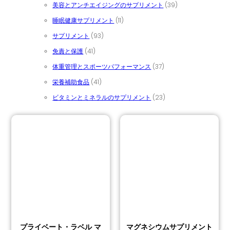
39個の商品
美容とアンチエイジングのサプリメント
39
11個の商品
睡眠健康サプリメント
11
93個の商品
サプリメント
93
41個の商品
免責と保護
41
37個の商品
体重管理とスポーツパフォーマンス
37
41個の商品
栄養補助食品
41
23個の商品
ビタミンとミネラルのサプリメント
23
プライベート・ラベル マ
マグネシウムサプリメント