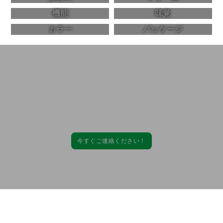
機能
味覚
カラー
パッケージ
カムヘルスと提携し、高品質で効果的なサプ
リメント製品を開発！
処方から包装まで、当社の包括的なサービスは、お客様の特定のニーズに
合わせて調整することができます。
今すぐご連絡ください！