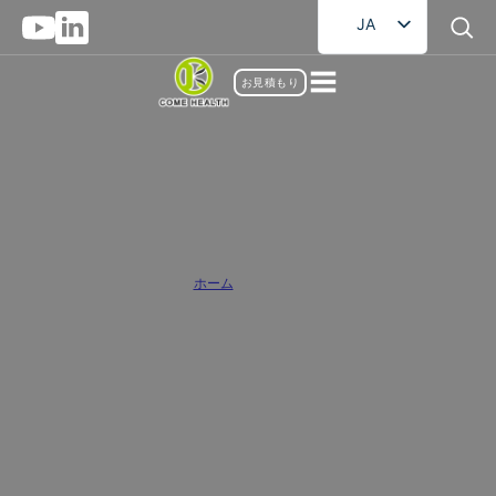
JA
EN
お見積もり
FR
DE
RU
AR
プライベートラベル グミサプリ メーカ
ES
ー・卸売業者
ホーム
/
グミサプリ
プライベートブランドグミサプリメントの専門製造卸売業者として、私た
ちは包括的なグミサプリメント受託製造サービスを提供し、ブランドが迅
速に革新的な健康製品を発売するのを支援します。私たちの卸売グミサプ
リメントは、様々なビタミン、ミネラル、ハーブエキスなどを組み合わ
せ、おいしい味、飲みやすい、すべての種類の人々に適しています。