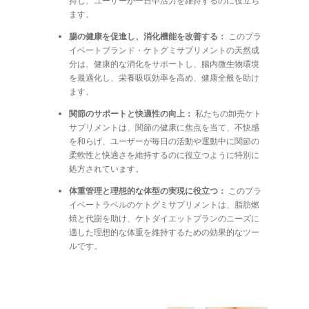
持し、ユーザーが一日中活力を維持するのに役立ち
ます。
腸の健康を促進し、消化機能を改善する：
このプラ
イベートブランド・ケトグミサプリメントの天然成
分は、健康的な消化をサポートし、腸内微生物環境
を最適化し、栄養吸収効率を高め、健康全般を助け
ます。
関節のサポートと快適性の向上：
私たちの卸売ケト
サプリメントは、関節の健康に焦点を当て、不快感
を和らげ、ユーザーが毎日の活動や運動中に関節の
柔軟性と快適さを維持するのに役立つように特別に
処方されています。
体重管理と理想的な体型の実現に役立つ：
このプラ
イベートラベルのケトグミサプリメントは、脂肪燃
焼と代謝を助け、ケトダイエットプランのニーズに
適した理想的な体重を維持するための効果的なツー
ルです。