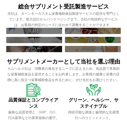
総合サプリメント受託製造サービス
当社は、ターンキーカスタム栄養補助食品製造サービスの提供を専門とし
ています。処方設計からパッケージングまで、当社の包括的なサービス
は、お客様の特定のニーズに合わせて調整することができます。
原材料
フォーム
機能
味覚
カラー
パッケージ
サプリメントメーカーとして当社を選ぶ理由
カムヘルス社は、消費者の進化するニーズに応えるため、高品質で革新的
な栄養補助食品を提供することをお約束します。お客様の健康と栄養の目
標に真に役立つ栄養補助食品を作るために、ぜひ当社をお選びください。
品質保証とコンプライア
グリーン、ヘルシー、サ
ンス
ステイナブル
厳格な品質管理と、GMP、ISO、
持続可能な調達と倫理的な生産慣
FDA基準などの業界規制の遵守。
行へのコミットメント。