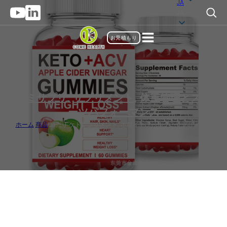
JA
JA
お見積もり
グミサプリ
,
サプリメント
,
体重管理とスポ
ーツパフォーマンス
ホーム
/
商品
/
卸売り ケトサプリメント, ホワイトラベルグミサプリメント