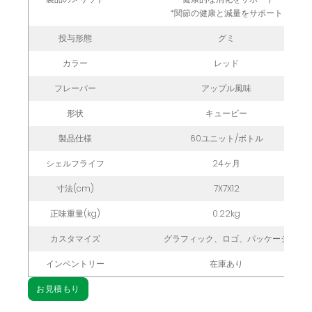
*関節の健康と減量をサポート
投与形態
グミ
カラー
レッド
フレーバー
アップル風味
形状
キュービー
製品仕様
60ユニット/ボトル
シェルフライフ
24ヶ月
寸法(cm)
7X7X12
正味重量(kg)
0.22kg
カスタマイズ
グラフィック、ロゴ、パッケージ
インベントリー
在庫あり
お見積もり