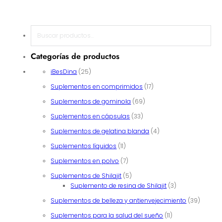
Buscar en
Categorías de productos
25 productos
iBesDina
25
17 productos
Suplementos en comprimidos
17
69 productos
Suplementos de gominola
69
33 productos
Suplementos en cápsulas
33
4 productos
Suplementos de gelatina blanda
4
11 productos
Suplementos líquidos
11
7 productos
Suplementos en polvo
7
5 productos
Suplementos de Shilajit
5
3 productos
Suplemento de resina de Shilajit
3
39 prod
Suplementos de belleza y antienvejecimiento
39
11 productos
Suplementos para la salud del sueño
11