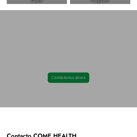
Color
Paquete
Asóciese con Come Health y cree productos
de suplementos dietéticos eficaces y de alta
calidad.
Desde la formulación hasta el envasado, nuestros servicios
integrales pueden adaptarse a sus necesidades específicas.
Contáctenos ahora
Contacto COME HEALTH