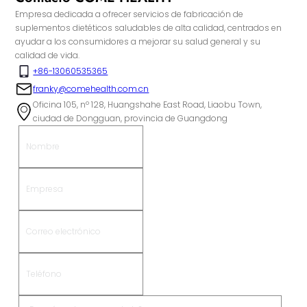
Empresa dedicada a ofrecer servicios de fabricación de
suplementos dietéticos saludables de alta calidad, centrados en
ayudar a los consumidores a mejorar su salud general y su
calidad de vida.
+86-13060535365
franky@comehealth.com.cn
Oficina 105, nº 128, Huangshahe East Road, Liaobu Town,
ciudad de Dongguan, provincia de Guangdong