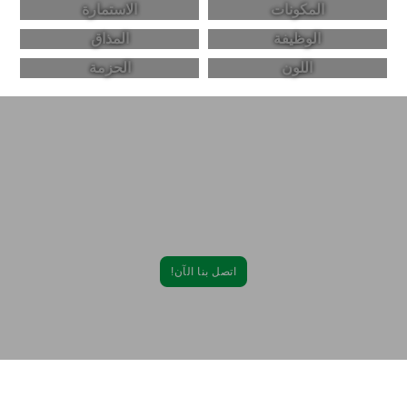
المكونات
الاستمارة
الوظيفة
المذاق
اللون
الحزمة
اشترك مع Come Health، ابتكر منتجات مكملات
غذائية عالية الجودة والفعالية!
من التركيب إلى التعبئة والتغليف، يمكن تصميم خدماتنا الشاملة لتلبية احتياجاتك
الخاصة.
اتصل بنا الآن!