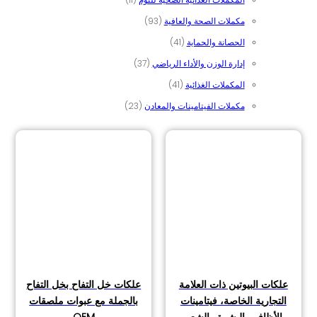
93 منتج
مكملات الصحة والعافية
93
41 منتج
الحصانة والحماية
41
37 منتج
إدارة الوزن والأداء الرياضي
37
41 منتج
المكملات الغذائية
41
23 منتج
مكملات الفيتامينات والمعادن
23
علكات البيوتين ذات العلامة
علكات خل التفاح بخل التفاح
التجارية الخاصة، فيتامينات
بالجملة مع عبوات ملصقات
الأظافر والبشرة والشعر
OEM