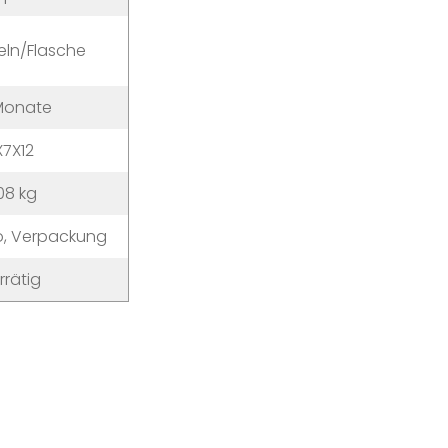
eln/Flasche
Monate
X7X12
08 kg
go, Verpackung
rrätig