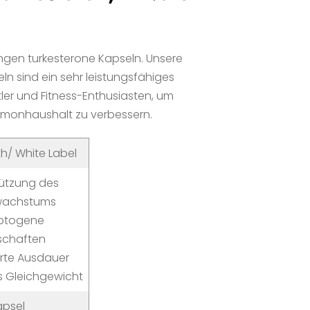
gen turkesterone Kapseln. Unsere
n sind ein sehr leistungsfähiges
ler und Fitness-Enthusiasten, um
monhaushalt zu verbessern.
h/ White Label
tützung des
wachstums
ptogene
schaften
rte Ausdauer
s Gleichgewicht
apsel