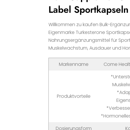
Label Sportkapseln
Willkommen zu kaufen Bulk-Ergänzun
Eigenmarke Turkesterone Sportkapsel
Nahrungsergänzungsmittel für Sport
Muskelwachstum, Ausdauer und Hor
Markenname
Come Healt
*Unters
Muskel
*Ada
Produktvorteile
Eigen
*Verbesse
*Hormonelle
Dosierungsform
K