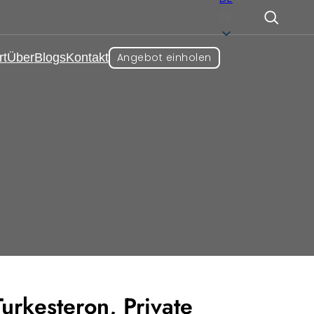
DE
rt
Über
Blogs
Kontakt
Angebot einholen
utz
,
Gewichtsmanagement
tkapseln
urkesteron, Private