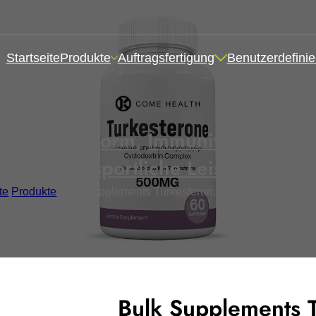
Startseite
Produkte
Auftragsfertigung
Benutzerdefinie
 in Kapselform
,
Immunität und Sch
und sportliche Leistung
te
/
Produkte
/
Bulk Supplements Turkesteron, Private Label Spor
Bulk Supplements T