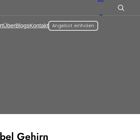
DE
rt
Über
Blogs
Kontakt
Angebot einholen
ndheits- und Wellness-
tel
ulk-Kapsel
abel Gehirn