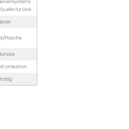
Nervensystems
 Quelle für DHA
apsel
ck/Flasche
Monate
mit Umkarton
rrätig