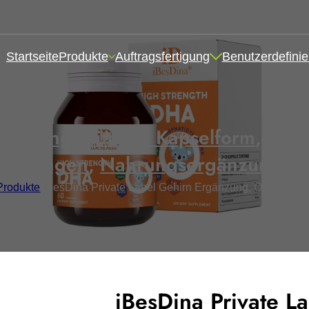
Startseite
Produkte
Auftragsfertigung
Benutzerdefinie
änzungsmittel in Kapselform
,
Gesu
gänzungen
,
Nahrungsergänzungsmit
Produkte
/
iBesDina Private Label Gehirn Ergänzung, Omega 3 B
iBesDina Private L