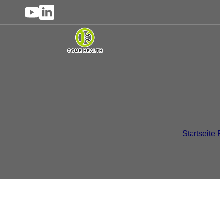
iBesDina
,
Nahrungserg
Er
Startseite
/