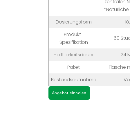
zentralen 
*Natürliche
Dosierungsform
K
Produkt-
60 Stü
Spezifikation
Haltbarkeitsdauer
24 
Paket
Flasche 
Bestandsaufnahme
Vo
Angebot einholen