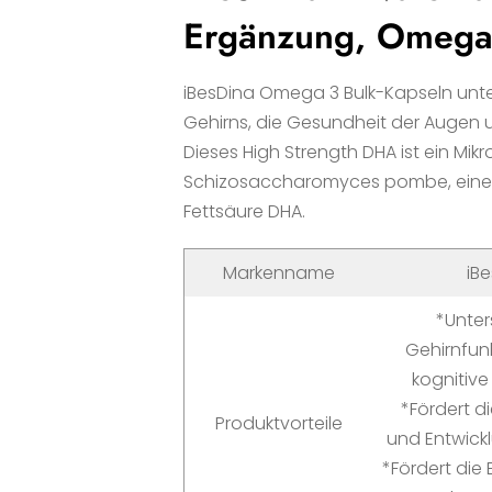
Ergänzung, Omega 
iBesDina Omega 3 Bulk-Kapseln unte
Gehirns, die Gesundheit der Augen 
Dieses High Strength DHA ist ein Mi
Schizosaccharomyces pombe, einer
Fettsäure DHA.
Markenname
iB
*Unter
Gehirnfun
kognitive
*Fördert d
Produktvorteile
und Entwick
*Fördert die