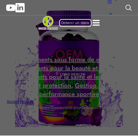
FR
FR
Obtenir un devis
Suppléments sous forme de gommes
,
Suppléments pour la beauté et l'anti-âge
,
Suppléments pour la santé et le bien-être
,
Immunité et protection
,
Gestion du poids et
performance sportive
Accueil
/
Produits
/
Bulk Elderberry Gummies Supplements pour le soutien immunitaire