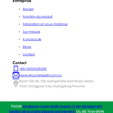
Entreprise
Accueil
Fonction du produit
Fabrication en sous-traitance
Sur mesure
A propos de
Blogs
Contact
Contact
+86-13060535365
franky@comehealth.com.cn
Room 105, No. 128, Huangshahe East Road, Liaobu
Town, Dongguan City, Guangdong Province
©2026
Dongguan Come Health Supply Chain Management
(gestion de la chaîne d'approvisionnement)
Co, Ltd. Tous droits