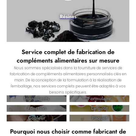
Résines
Service complet de fabrication de
compléments alimentaires sur mesure
Nous sommes spécialisés dans la fourniture de services de
fabrication de compléments alimentaires personnalisés clés en
main. De la conception de la formulation à la réalisation de
l'emballage, nos services complets peuvent être adaptés à vos
besoins spécifiques.
Ingrédients
Formulaire
Fonction
Le goût
Couleur
Paquet
Pourquoi nous choisir comme fabricant de