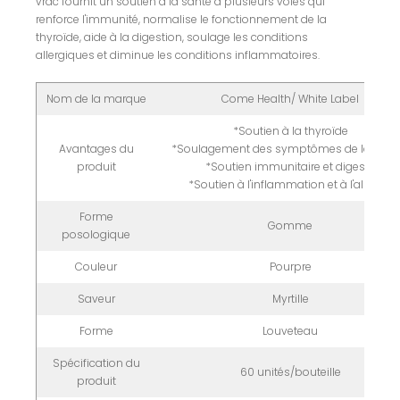
vrac fournit un soutien à la santé à plusieurs voies qui
renforce l'immunité, normalise le fonctionnement de la
thyroïde, aide à la digestion, soulage les conditions
allergiques et diminue les conditions inflammatoires.
Nom de la marque
Come Health/ White Label
*Soutien à la thyroïde
Avantages du
*Soulagement des symptômes de la grip
produit
*Soutien immunitaire et digestif
*Soutien à l'inflammation et à l'allergie
Forme
Gomme
posologique
Couleur
Pourpre
Saveur
Myrtille
Forme
Louveteau
Spécification du
60 unités/bouteille
produit