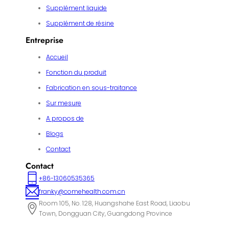
Supplément liquide
Supplément de résine
Entreprise
Accueil
Fonction du produit
Fabrication en sous-traitance
Sur mesure
A propos de
Blogs
Contact
Contact
+86-13060535365
franky@comehealth.com.cn
Room 105, No. 128, Huangshahe East Road, Liaobu
Town, Dongguan City, Guangdong Province