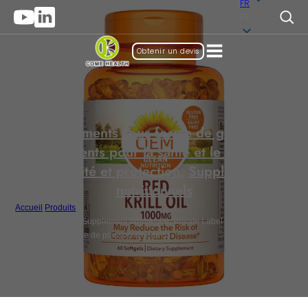
FR
FR
Obtenir un devis
Suppléments sous forme de gel mou
,
Suppléments pour la santé et le bien-être
,
Immunité et protection
,
Suppléments
nutritionnels
Accueil
/
Produits
/
Omega 3 Fish Oil Supplement Wholesale, Private Label Softgels
(supplément d'huile de poisson oméga 3)