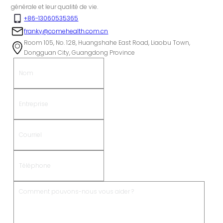
générale et leur qualité de vie.
+86-13060535365
franky@comehealth.com.cn
Room 105, No. 128, Huangshahe East Road, Liaobu Town,
Dongguan City, Guangdong Province