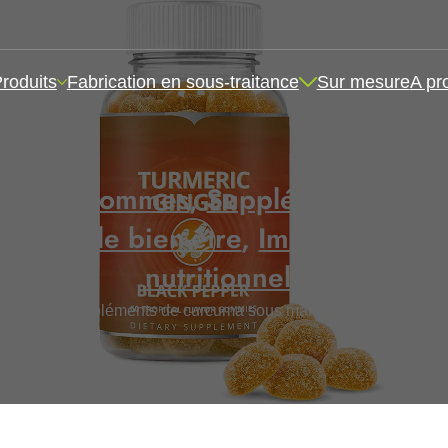
roduits
Fabrication en sous-traitance
Sur mesure
A pr
rme de gommes
,
Suppléments pour l
nté et le bien-être
,
Immunité et pr
nutritionnels
cation de suppléments de curcuma sous marque de distributeur,