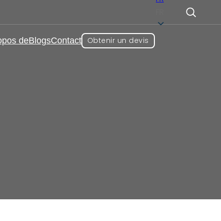
FR
opos de
Blogs
Contact
Obtenir un devis
a beauté et l'anti-âge
,
otection
,
Suppléments
 sous forme de gélules