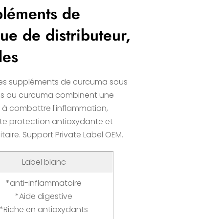
pléments de
e de distributeur,
les
es suppléments de curcuma sous
es au curcuma combinent une
r à combattre l'inflammation,
orte protection antioxydante et
taire. Support Private Label OEM.
Label blanc
*anti-inflammatoire
*Aide digestive
*Riche en antioxydants