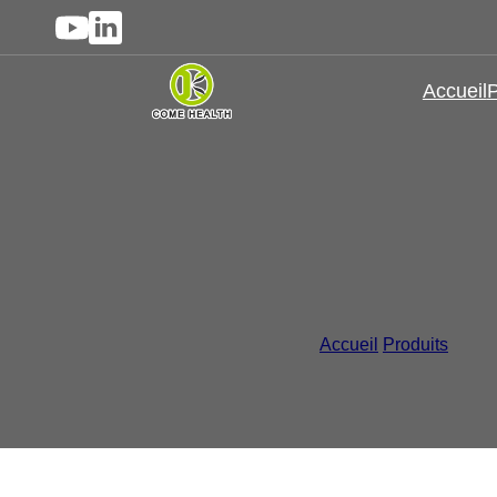
Accueil
P
Suppléments sous fo
Suppléments pour la sa
Accueil
/
Produits
/
Fabri