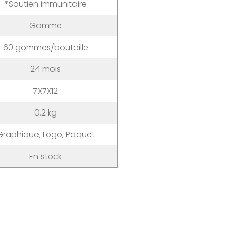
*Soutien immunitaire
Gomme
60 gommes/bouteille
24 mois
7X7X12
0,2 kg
Graphique, Logo, Paquet
En stock