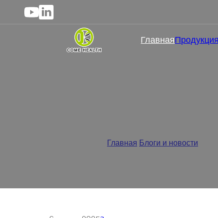
Главная
Продукци
Сколько жевательн
е
Главная
/
Блоги и новости
/
Скол