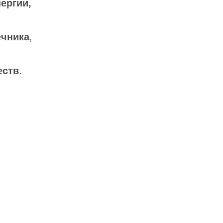
ергии,
ечника
,
еств
.