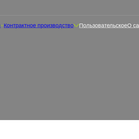
я
Контрактное производство
Пользовательское
О са
ых резинок Keto ACV в де
жедневному приему добав
ько жевательных резинок Keto ACV в день? Руководство п