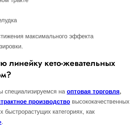
ном тракте
елудка
стижения максимального эффекта
зировки.
ую линейку кето-жевательных
ом?
мы специализируемся на
оптовая торговля
,
нтрактное производство
высококачественных
х быстрорастущих категориях, как
»
.