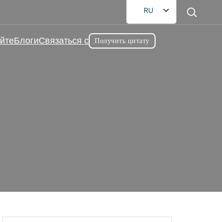
RU
EN
йте
Блоги
Связаться с
Получить цитату
FR
DE
AR
ES
нь? Руководство по
JA
ок
о ежедневному приему добавок