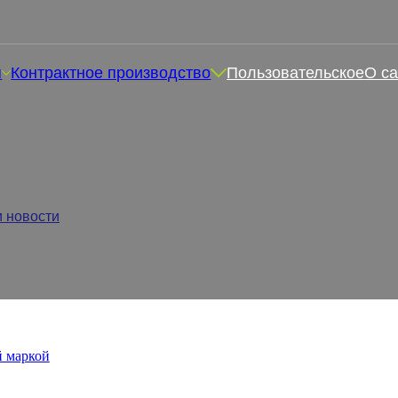
я
Контрактное производство
Пользовательское
О са
обственный бренд добавок
и новости
/
Как создать свой собственный бренд добавок для
й маркой