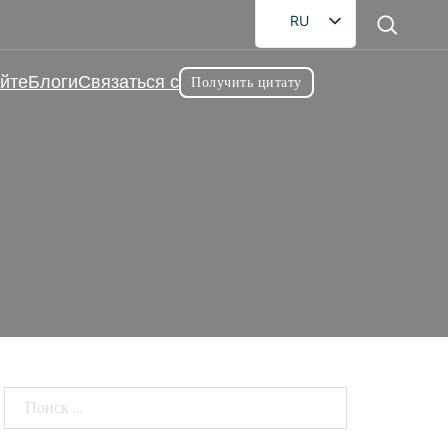
RU
EN
йте
Блоги
Связаться с
Получить цитату
FR
DE
AR
ES
 для снижения веса?
JA
 снижения веса?
Поиск