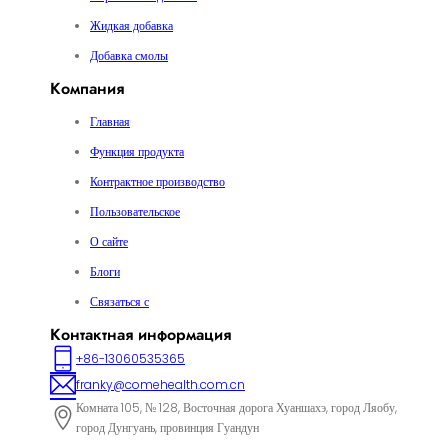
Жидкая добавка
Добавка смолы
Компания
Главная
Функция продукта
Контрактное производство
Пользовательское
О сайте
Блоги
Связаться с
Контактная информация
+86-13060535365
franky@comehealth.com.cn
Комната 105, № 128, Восточная дорога Хуаншахэ, город Ляобу,
город Дунгуань, провинция Гуандун