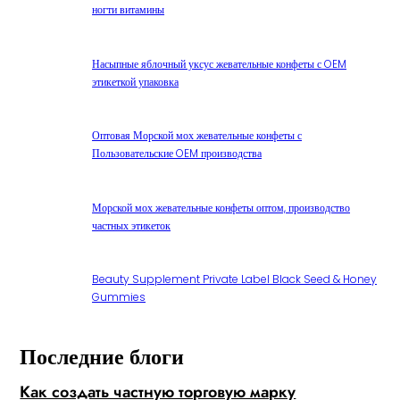
ногти витамины
Насыпные яблочный уксус жевательные конфеты с OEM
этикеткой упаковка
Оптовая Морской мох жевательные конфеты с
Пользовательские OEM производства
Морской мох жевательные конфеты оптом, производство
частных этикеток
Beauty Supplement Private Label Black Seed & Honey
Gummies
Последние блоги
Как создать частную торговую марку