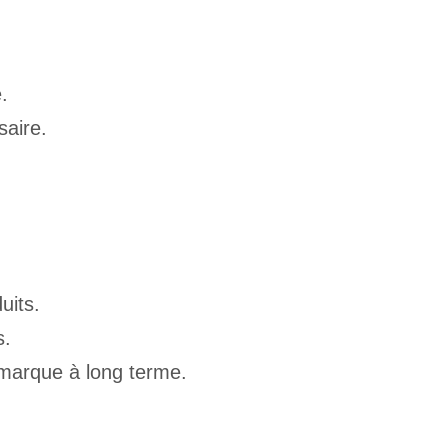
.
aire.
uits.
s.
e marque à long terme.