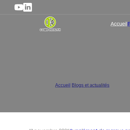
Accueil
P
Suppléments sous marq
con
Accueil
/
Blogs et actualités
/
Supplémen