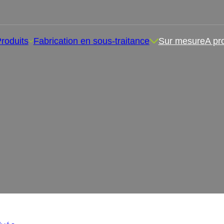
roduits
Fabrication en sous-traitance
Sur mesure
A pr
ue privée ou sous marque b
vient le mieux à votre marq
ts sous marque privée ou sous marque blanche : Qu'est-ce qui