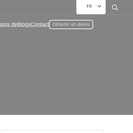
FR
EN
opos de
Blogs
Contact
Obtenir un devis
DE
RU
AR
ES
lanche : Qu'est-ce qui
JA
ue ?
 convient le mieux à votre marque ?