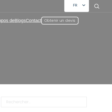
FR
EN
opos de
Blogs
Contact
Obtenir un devis
DE
RU
AR
ES
façon pour votre marque ?
JA
n pour votre marque ?
Rechercher