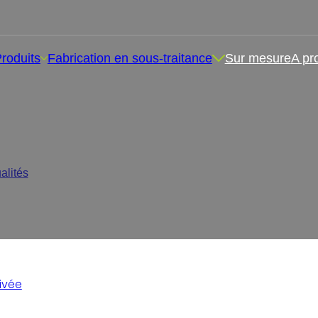
roduits
Fabrication en sous-traitance
Sur mesure
A pr
abricant de suppléments à 
alités
/
Comment choisir le bon fabricant de suppléments à faço
ivée