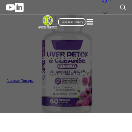
RU
RU
Получить цитату
Жевательные добавки
,
Добавки для
здоровья и хорошего самочувствия
,
Иммунитет и защита
,
Пищевые добавки
Главная
/
Товары
/
Private Label Bulk Supplements Gummy для детоксикации печени