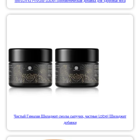
iBesDina Private Label Пробиотическая добавка для здоровья носа
Чистый Гималаи Шиладжит смолы сыпучих, частные Label Шиладжит
добавки