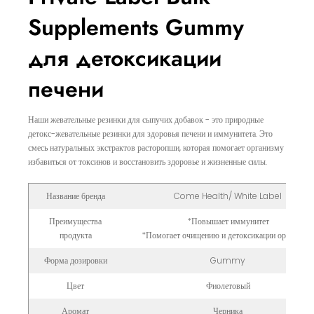
Supplements Gummy
для детоксикации
печени
Наши жевательные резинки для сыпучих добавок - это природные
детокс-жевательные резинки для здоровья печени и иммунитета. Это
смесь натуральных экстрактов расторопши, которая помогает организму
избавиться от токсинов и восстановить здоровье и жизненные силы.
Название бренда
Come Health/ White Label
Преимущества
*Повышает иммунитет
продукта
*Помогает очищению и детоксикации организм
Форма дозировки
Gummy
Цвет
Фиолетовый
Аромат
Черника