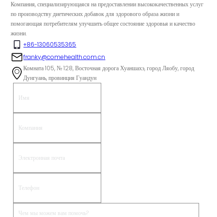
Компания, специализирующаяся на предоставлении высококачественных услуг
по производству диетических добавок для здорового образа жизни и
помогающая потребителям улучшить общее состояние здоровья и качество
жизни.
+86-13060535365
franky@comehealth.com.cn
Комната 105, № 128, Восточная дорога Хуаншахэ, город Ляобу, город
Дунгуань, провинция Гуандун