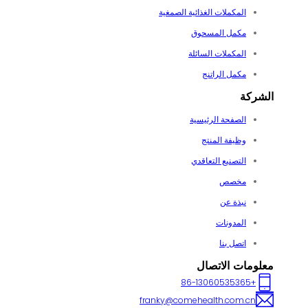
المكملات الغذائية الصمغية
مكمل المسحوق
المكملات السائلة
مكمل الراتنج
الشركة
الصفحة الرئيسية
وظيفة المنتج
التصنيع التعاقدي
مخصص
نبذة عن
المدونات
اتصل بنا
معلومات الاتصال
+86-13060535365
franky@comehealth.com.cn