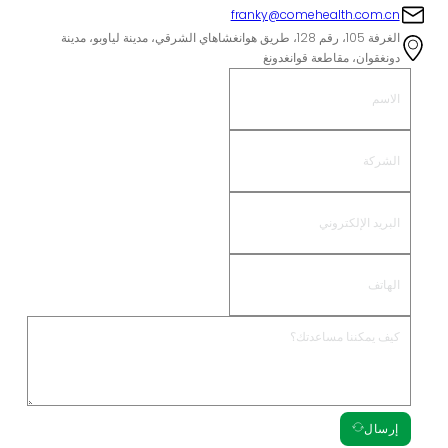
franky@comehealth.com.cn
الغرفة 105، رقم 128، طريق هوانغشاهاي الشرقي، مدينة لياوبو، مدينة
دونغقوان، مقاطعة قوانغدونغ
إرسال