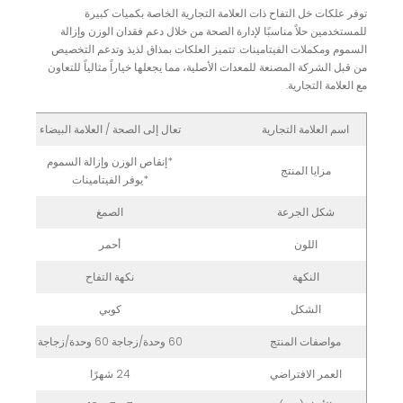
توفر علكات خل التفاح ذات العلامة التجارية الخاصة بكميات كبيرة
للمستخدمين حلاً مناسبًا لإدارة الصحة من خلال دعم فقدان الوزن وإزالة
السموم ومكملات الفيتامينات. تتميز العلكات بمذاق لذيذ وتدعم التخصيص
من قبل الشركة المصنعة للمعدات الأصلية، مما يجعلها خياراً مثالياً للتعاون
مع العلامة التجارية.
اسم العلامة التجارية
تعال إلى الصحة / العلامة البيضاء
*إنقاص الوزن وإزالة السموم
مزايا المنتج
*يوفر الفيتامينات
شكل الجرعة
الصمغ
اللون
أحمر
النكهة
نكهة التفاح
الشكل
كوبي
مواصفات المنتج
60 وحدة/زجاجة 60 وحدة/زجاجة
العمر الافتراضي
24 شهرًا