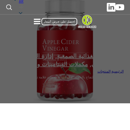
AR
AR
احصل على عرض أسعار
المكملات الغذائية الصمغية
,
إدارة الوزن والأداء
الرياضي
,
مكملات الفيتامينات والمعادن
الرئيسية
/
المنتجات
/
علكة خل التفاح بخل التفاح بالجملة، مكملات علكة ذات علامة تجارية خاصة