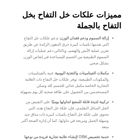
مميزات علكات خل التفاح بخل
التفاح بالجملة
إزالة السموم ودعم فقدان الوزن:
تدعم علكات خل التفاح
التي نقدمها بكميات كبيرة حرق الدهون الزائدة عن طريق
تعزيز عملية الأيض والهضم، وبالتالي دعم عمليات إزالة
السموم الطبيعية من الجسم للمساعدة في إنقاص الوزن
بشكل صحي.
مكملات الفيتامينات والتغذية اليومية:
غنية بالفيتامينات
والمكونات الطبيعية، توفر علكات خل التفاح ذات العلامة
التجارية الخاصة مكمل غذائي للجسم كله وتمكن
المستخدمين من الحصول على طاقة صحية كل يوم بسهولة.
تركيبة لذيذة قابلة للمضغ لتناولها يوميًا:
على النقيض من
الخل السائل التقليدي، فإن علكة خل التفاح هذه، التي
تحتوي على علكة خل التفاح بكميات كبيرة ذات مذاق جيد
وسهلة الحمل ومريحة في تناولها، كما أن إدارة الصحة أكثر
متعة.
خدمة تخصيص OEM لإنشاء علامة تجارية فريدة من نوعها: