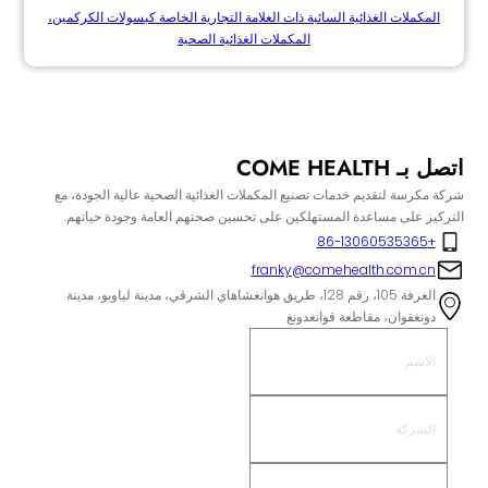
المكملات الغذائية السائبة ذات العلامة التجارية الخاصة كبسولات الكركمين،
المكملات الغذائية الصحية
اتصل بـ COME HEALTH
شركة مكرسة لتقديم خدمات تصنيع المكملات الغذائية الصحية عالية الجودة، مع
التركيز على مساعدة المستهلكين على تحسين صحتهم العامة وجودة حياتهم.
+86-13060535365
franky@comehealth.com.cn
الغرفة 105، رقم 128، طريق هوانغشاهاي الشرقي، مدينة لياوبو، مدينة
دونغقوان، مقاطعة قوانغدونغ