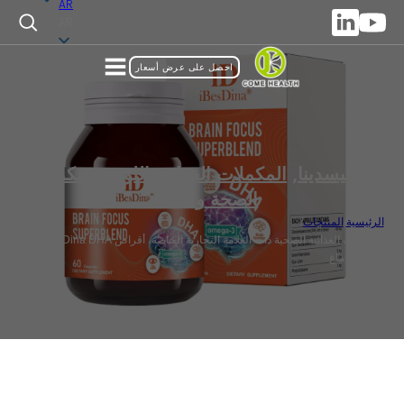
AR
AR
احصل على عرض أسعار
آي بيسدينا
,
المكملات الغذائية اللوحية
,
مكملات
الصحة والعافية
الرئيسية
/
المنتجات
/
المكملات الغذائية الصحية ذات العلامة التجارية الخاصة، أقراص iBesDina DHA
لصحة الدماغ