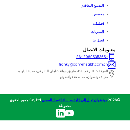
التصنيع التعاقدي
مخصص
نبذة عن
المدونات
اتصل بنا
معلومات الاتصال
+86-13060535365
franky@comehealth.com.cn
الغرفة 105، رقم 128، طريق هوانغشاهاي الشرقي، مدينة لياوبو،
مدينة دونغقوان، مقاطعة قوانغدونغ
©2026
دونغقوان تعال إلى إدارة سلسلة الإمداد الصحي
Co, Ltd. جميع الحقوق
محفوظة