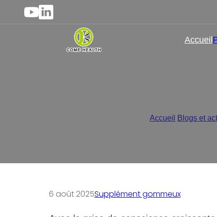
Accueil
P
Fabricant de gommes nu
Accueil
/
Blogs et ac
6 août 2025
Supplément gommeux