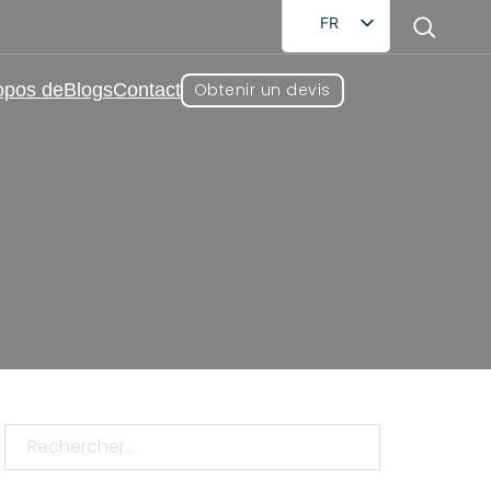
FR
EN
opos de
Blogs
Contact
Obtenir un devis
DE
RU
AR
ES
zing Health Supplements
JA
 Health Supplements
Rechercher