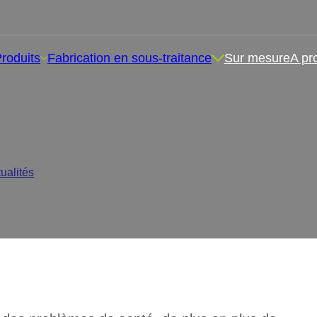
roduits
Fabrication en sous-traitance
Sur mesure
A pr
traceutiques : Revolutioni
tualités
/
Fabricant de gommes nutraceutiques : Revolutionizing