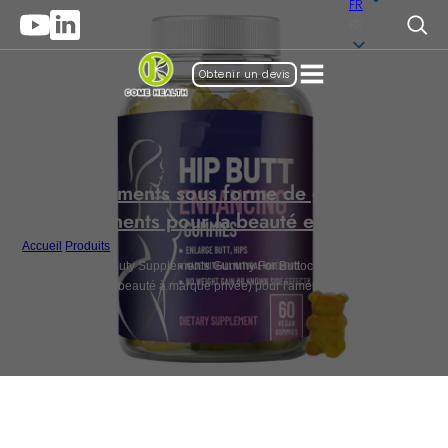
FR
FR
Obtenir un devis
Suppléments sous forme de gommes
,
Suppléments pour la beauté et l'anti-âge
Accueil
/
Produits
/
Private Label Beauty Supplements Gummy For Buttock Enhancement
(Suppléments de beauté à marque privée) pour l'amélioration des fesses