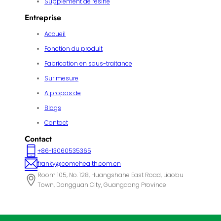
Supplément de résine
Entreprise
Accueil
Fonction du produit
Fabrication en sous-traitance
Sur mesure
A propos de
Blogs
Contact
Contact
+86-13060535365
franky@comehealth.com.cn
Room 105, No. 128, Huangshahe East Road, Liaobu
Town, Dongguan City, Guangdong Province