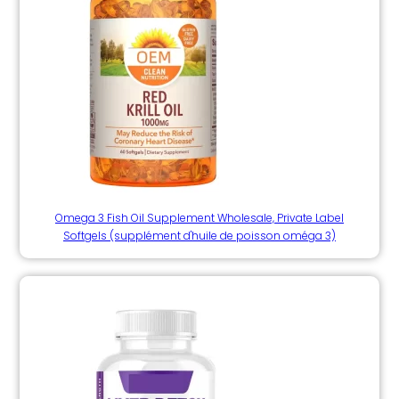
Omega 3 Fish Oil Supplement Wholesale, Private Label
Softgels (supplément d'huile de poisson oméga 3)