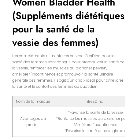
Women Bladder Health
(Suppléments diététiques
pour la santé de la
vessie des femmes)
Les compléments alimentaires en vrac iBesDina pour la
santé des femmes sont conçus pour promouvoir la santé de
la vessie, renforcer les muscles du plancher pelvien,
améliorer l'incontinence et promouvoir la santé urinaire
générale des femmes. Il s'agit d'un choix idéal pour améliorer
la santé et le confort des femmes au quotidien.
Nom de la marque
iBesDina
*Favorise la santé de la vessie
Avantages du
*Renforce les muscles du plancher pelvien
produit
*Améliore l'incontinence
*Favorise la santé urinaire globale