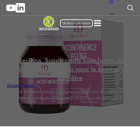
FR
FR
Obtenir un devis
iBesDina
,
Suppléments sous forme de
gélules
,
Suppléments pour la santé et le
bien-être
Accueil
/
Produits
/
iBesDina Wholesale Dietary Supplements For Women Bladder Health
(Suppléments diététiques pour la santé de la vessie des femmes)