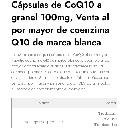
Cápsulas de CoQ10 a
granel 100mg, Venta al
por mayor de coenzima
Q10 de marca blanca
Le invitamos a adquirir cápsulas de CoQ10 al por mayor.
Nuestra coenzima Q10 de marca blanca, disponible al por
mayor, aporta energía a las células, favorece la salud
cardíaca, potencia la capacidad antioxidante y retrasa el
envejecimiento. Suministro directo de fábrica; ofrecemos
ventas al por mayor y personalización OEM para impulsar
su negocio de complementos alimenticios.
Marca
Marca blanc
*Producción de e
*Salud cardía
Ventajas del producto
*Propiedades antio