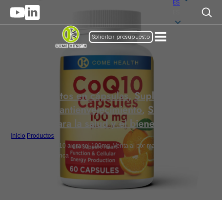
ES
ES
Solicitar presupuesto
Suplementos en cápsulas
,
Suplementos de
belleza y antienvejecimiento
,
Suplementos
para la salud y el bienestar
Inicio
/
Productos
/
Cápsulas de CoQ10 a granel 100mg, Venta al por mayor de coenzima
Q10 de marca blanca