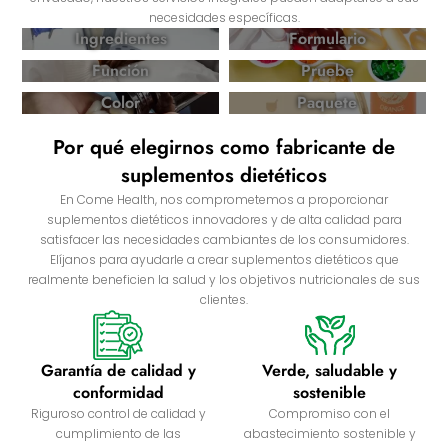
necesidades específicas.
Ingredientes
Formulario
Función
Pruebe
Color
Paquete
Por qué elegirnos como fabricante de
suplementos dietéticos
En Come Health, nos comprometemos a proporcionar
suplementos dietéticos innovadores y de alta calidad para
satisfacer las necesidades cambiantes de los consumidores.
Elíjanos para ayudarle a crear suplementos dietéticos que
realmente beneficien la salud y los objetivos nutricionales de sus
clientes.
Garantía de calidad y
Verde, saludable y
conformidad
sostenible
Riguroso control de calidad y
Compromiso con el
cumplimiento de las
abastecimiento sostenible y