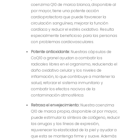
coenzima Q10 de marca blanca, disponible al
por mayor, tiene una potente acción
cardioprotectora que puede favorecer la
circulación sanguínea, mejorar la función
cardíaca y reducir el estrés oxidativo. Resulta
especialmente beneficioso para las personas
con problemas cardiovasculares.
Potente antioxidante:
Nuestras cápsulas de
CoQ10 a granel ayudan a combatir los
radicales libres en el organismo, reduciendo el
daño oxidativo celular y los niveles de
inflamación, lo que contribuye a mantener la
salud, reforzar el sistema inmunitario y
combatir los efectos nocivos de la
contaminación atmosférica.
Retrasa el envejecimiento:
Nuestra coenzima
Q10 de marca propia, disponible al por mayor,
puede estimular la síntesis de colágeno, reducir
las arrugas y las líneas de expresión,
rejuvenecer la elasticidad de la piel y ayudar a
que esta se mantenga firme y suave. Además