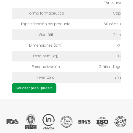
*Antienvejecimi
Forma farmacéutica
Cápsulas
Especificación del producto
60 cápsulas/bot
Vida útil
24 meses
Dimensiones (cm)
7X7X12
Peso neto (kg)
0,2 kg
Personalización
Gráfico, Logotipo, 
Inventario
En stock
Solicitar presupuesto