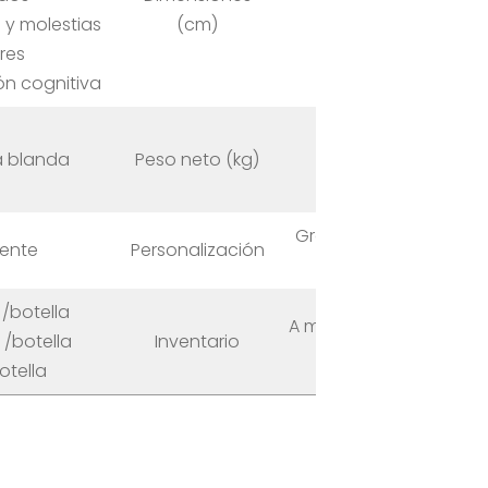
10*10*15cm
 y molestias
(cm)
10*10*18cm
ares
ón cognitiva
0,26 kg
a blanda
Peso neto (kg)
0,3 kg
0,48 kg
Gráfico, Logotipo,
rente
Personalización
Paquete
/botella
A medida, Fuera de
 /botella
Inventario
stock
otella