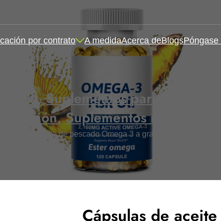
cación por contrato
A medida
Acerca de
Blogs
Póngase 
blanda
,
Suplementos para la salud y
rotección
,
Suplementos nutricional
psulas de aceite de pescado Omega 3 a granel, cápsulas blan
Cápsulas de aceit