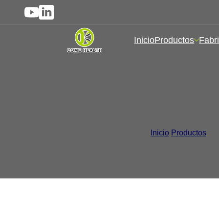
Inicio
Productos
Fabri
Suplementos de gelatina 
p
Inicio
/
Productos
/
Cá