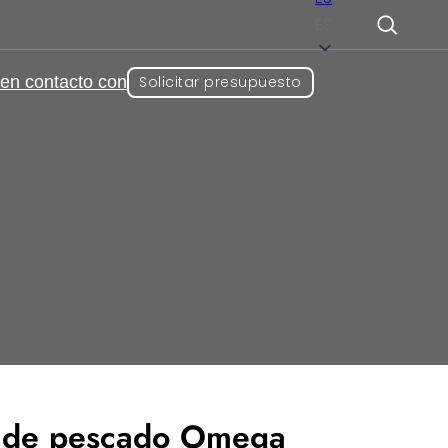
ES
en contacto con
Solicitar presupuesto
 el bienestar
,
Inmunidad y
es
das de marca blanca
e de pescado Omega