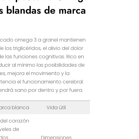
as blandas de marca
escado omega 3 a granel mantienen
los triglicéridos, el alivio del dolor
e las funciones cognitivas. Rico en
ucir al mínimo las posibilidades de
s, mejora el movimiento y la
otencia el funcionamiento cerebral.
endrá sano por dentro y por fuera.
arca blanca
Vida útil
24 meses
 del corazón
iveles de
8*8*15cm
idos
Dimensiones