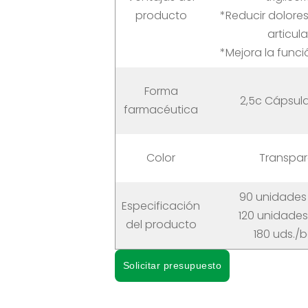
producto
*Reducir dolores
articul
*Mejora la funci
Forma
2,5c Cápsul
farmacéutica
Color
Transpa
90 unidades 
Especificación
120 unidades
del producto
180 uds./b
Solicitar presupuesto