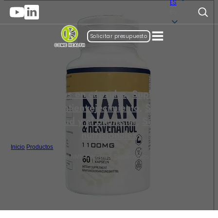
ES
ES
Solicitar presupuesto
Suplementos en cápsulas
,
Suplementos de
belleza y antienvejecimiento
,
Suplementos
para la salud y el bienestar
,
Suplementos
nutricionales
Inicio
/
Productos
/
Suplementos a granel NMN Cápsulas, Suplementos antienvejecimiento al
por mayor