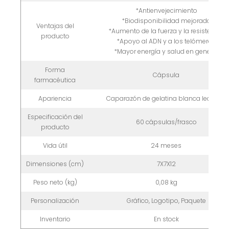
*Antienvejecimiento
*Biodisponibilidad mejorada
Ventajas del
*Aumento de la fuerza y la resistencia
producto
*Apoyo al ADN y a los telómeros
*Mayor energía y salud en general
Forma
Cápsula
farmacéutica
Apariencia
Caparazón de gelatina blanca lechosa
Especificación del
60 cápsulas/frasco
producto
Vida útil
24 meses
Dimensiones (cm)
7X7X12
Peso neto (kg)
0,08 kg
Personalización
Gráfico, Logotipo, Paquete
Inventario
En stock