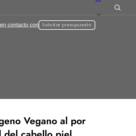
ES
en contacto con
Solicitar presupuesto
antienvejecimiento
cabello piel uñas
geno Vegano al por
 del cabello piel