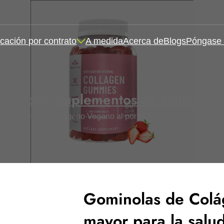
cación por contrato
A medida
Acerca de
Blogs
Póngase 
ominola
,
Suplementos de belleza y 
Gominolas de Colágeno Vegano al por mayor para la salud del 
Gominolas de Colá
mayor para la salud