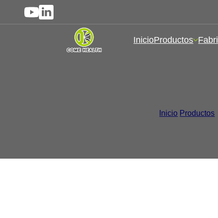
Inicio
Productos
Fabri
Suplementos de g
Inicio
/
Productos
/