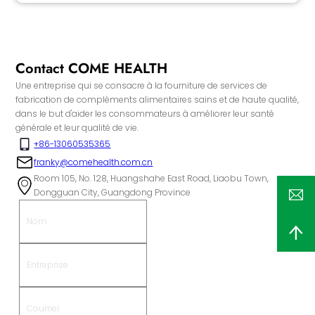
Contact COME HEALTH
Une entreprise qui se consacre à la fourniture de services de
fabrication de compléments alimentaires sains et de haute qualité,
dans le but d'aider les consommateurs à améliorer leur santé
générale et leur qualité de vie.
+86-13060535365
franky@comehealth.com.cn
Room 105, No. 128, Huangshahe East Road, Liaobu Town,
Dongguan City, Guangdong Province