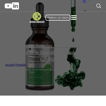
FR
FR
Obtenir un devis
Suppléments liquides
,
Suppléments pour la
santé et le bien-être
,
Suppléments
nutritionnels
Accueil
/
Produits
/
Chlorophylle liquide sous marque de distributeur Wholesale, Chlorophylle
en gouttes