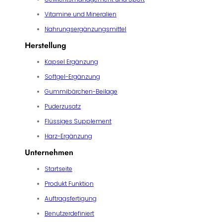
Vitamine und Mineralien
Nahrungsergänzungsmittel
Herstellung
Kapsel Ergänzung
Softgel-Ergänzung
Gummibärchen-Beilage
Puderzusatz
Flüssiges Supplement
Harz-Ergänzung
Unternehmen
Startseite
Produkt Funktion
Auftragsfertigung
Benutzerdefiniert