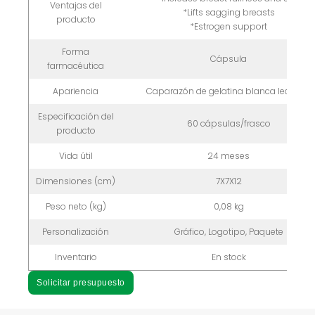
Ventajas del
*Lifts sagging breasts
producto
*Estrogen support
Forma
Cápsula
farmacéutica
Apariencia
Caparazón de gelatina blanca lechosa
Especificación del
60 cápsulas/frasco
producto
Vida útil
24 meses
Dimensiones (cm)
7X7X12
Peso neto (kg)
0,08 kg
Personalización
Gráfico, Logotipo, Paquete
Inventario
En stock
Solicitar presupuesto