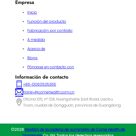
Empresa
Inicio
Función del producto
Fabricación por contrato
A medida
Acerca de
Blogs
Póngase en contacto con
Información de contacto
+86-13060535365
franky@comehealth.com.cn
Oficina 105, nº 128, Huangshahe East Road, Liaobu
Town, ciudad de Dongguan, provincia de Guangdong
©2026
Gestión de la cadena de suministro de Come Health de
Dongguan
Co, Ltd. Todos los derechos reservados