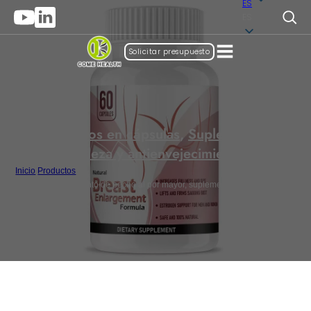
ES
ES
Solicitar presupuesto
Suplementos en cápsulas
,
Suplementos de
belleza y antienvejecimiento
Inicio
/
Productos
/
Cápsulas de aumento de pecho al por mayor, suplementos de belleza de
marca blanca