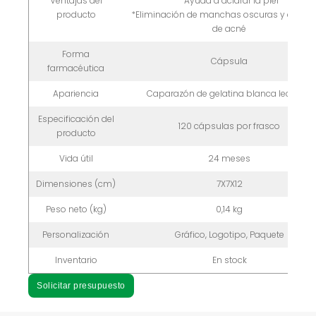
Ventajas del
*Ayuda a aclarar la piel
producto
*Eliminación de manchas oscuras y cicatri
de acné
Forma
Cápsula
farmacéutica
Apariencia
Caparazón de gelatina blanca lechosa
Especificación del
120 cápsulas por frasco
producto
Vida útil
24 meses
Dimensiones (cm)
7X7X12
Peso neto (kg)
0,14 kg
Personalización
Gráfico, Logotipo, Paquete
Inventario
En stock
Solicitar presupuesto