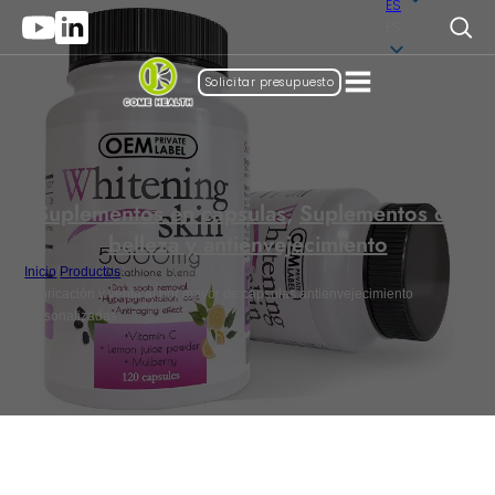
ES
ES
Solicitar presupuesto
Suplementos en cápsulas
,
Suplementos de
belleza y antienvejecimiento
Inicio
/
Productos
/
Fabricación y venta al por mayor de cápsulas antienvejecimiento
personalizadas