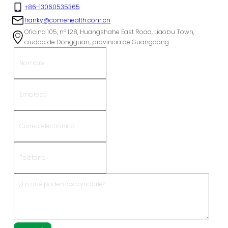
+86-13060535365
franky@comehealth.com.cn
Oficina 105, nº 128, Huangshahe East Road, Liaobu Town,
ciudad de Dongguan, provincia de Guangdong