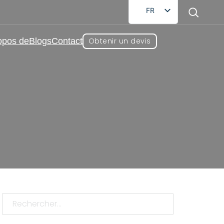
FR
EN
opos de
Blogs
Contact
Obtenir un devis
DE
RU
AR
ES
ents les plus populaires
JA
 les plus populaires
Rechercher